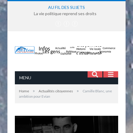
AU FIL DES SUJETS
La vie politique reprend ses droits
MENU
»
»
Home
Actualités citoyennes
Camille Blanc, une
ambition pour Evian