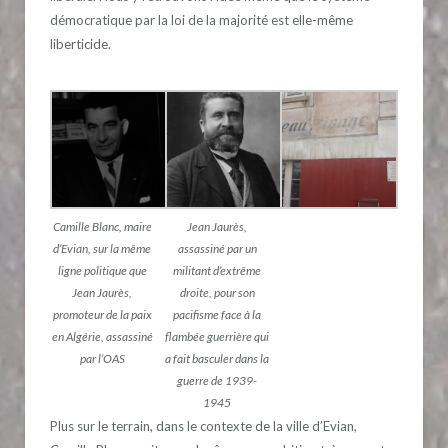
démocratique par la loi de la majorité est elle-même
liberticide.
Camille Blanc, maire
Jean Jaurès,
d’Evian, sur la même
assassiné par un
ligne politique que
militant d’extrême
Jean Jaurès,
droite, pour son
promoteur de la paix
pacifisme face à la
en Algérie, assassiné
flambée guerrière qui
par l’OAS
a fait basculer dans la
guerre de 1939-
1945
Plus sur le terrain, dans le contexte de la ville d’Evian,