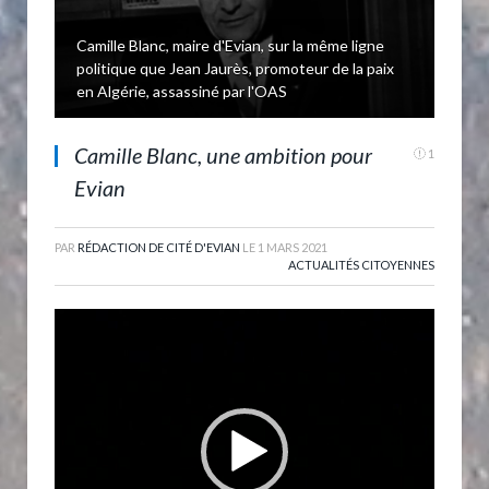
Camille Blanc, maire d'Evian, sur la même ligne
politique que Jean Jaurès, promoteur de la paix
en Algérie, assassiné par l'OAS
Camille Blanc, une ambition pour
1
Evian
PAR
RÉDACTION DE CITÉ D'EVIAN
LE
1 MARS 2021
ACTUALITÉS CITOYENNES
Lecteur
vidéo