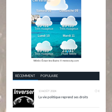
Météo Évian-les-Bains
© meteocity.com
RÉCEMMENT
POPULAIRE
13 AOÛT 2024
0
La vie politique reprend ses droits