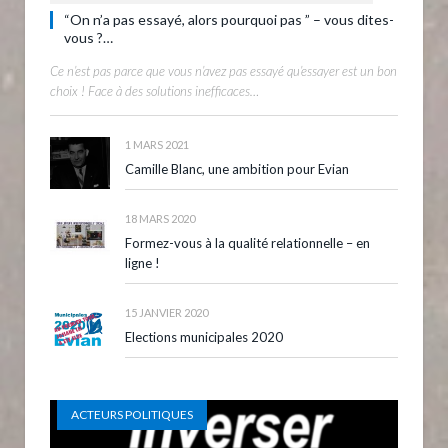
“On n’a pas essayé, alors pourquoi pas ” – vous dites-
vous ?…
Ce n’est pas parce que vous n’avez pas essayé qu’essayer est un bon
choix ! Face à des solutions inefficaces…
1 MARS 2021
Camille Blanc, une ambition pour Evian
18 MARS 2020
Formez-vous à la qualité relationnelle – en
ligne !
15 JANVIER 2020
Elections municipales 2020
ACTEURS POLITIQUES