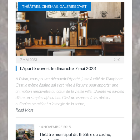
THÉÂTRES, CINÉMAS, GALERIES D'ART
7 MAI 2023
0
L’Aparté ouvert le dimanche 7 mai 2023
A Evian, vous pouvez découvrir l'Aparté, juste à côté de l'Amphore.
C'est la même équipe qui s'est mise à l'œuvre pour apporter une
animation renouvelée au cœur de la vieille ville. L'Aparté va au-delà
d'être un simple café ou bar. C'est un espace où les plaisirs
culinaires se mêlent à la magie de la scène,
Read More
14 NOVEMBRE 2015
Théâtre municipal dit théâtre du casino,