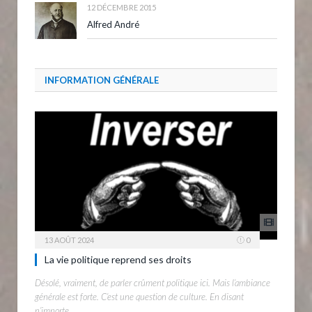
12 DÉCEMBRE 2015
Alfred André
INFORMATION GÉNÉRALE
13 AOÛT 2024
0
La vie politique reprend ses droits
Désolé, vraiment, de parler crûment politique ici. Mais l’ambiance
générale est forte. C’est une question de culture. En disant
n’importe…