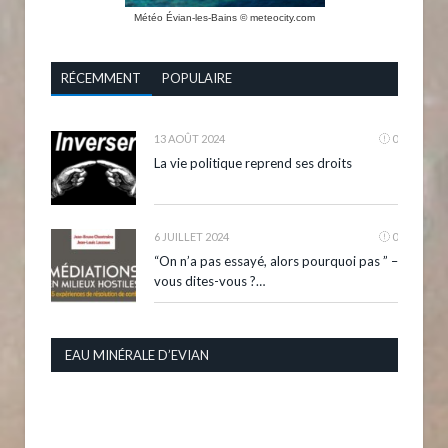
Météo Évian-les-Bains
© meteocity.com
RÉCEMMENT
POPULAIRE
13 AOÛT 2024
0
La vie politique reprend ses droits
6 JUILLET 2024
0
“On n’a pas essayé, alors pourquoi pas ” –
vous dites-vous ?…
EAU MINÉRALE D’EVIAN