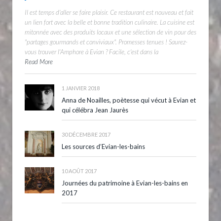
Il est temps d'aller se faire plaisir. Ce restaurant est nouveau et fait
un lien fort avec la belle et bonne tradition culinaire. La cuisine est
mitonnée avec des produits locaux et une sélection de vin pour des
"partages gourmands et conviviaux". Promesses tenues ! Saurez-
vous trouver l'Amphore à Evian ? Facile, c'est dans la
Read More
1 JANVIER 2018
Anna de Noailles, poètesse qui vécut à Evian et
qui célébra Jean Jaurès
30 DÉCEMBRE 2017
Les sources d’Evian-les-bains
10 AOÛT 2017
Journées du patrimoine à Evian-les-bains en
2017