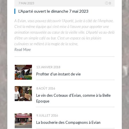
7 MAI 2023
0
L’Aparté ouvert le dimanche 7 mai 2023
A Evian, vous pouvez découvrir l'Aparté, juste à côté de l'Amphore.
C'est la même équipe qui s'est mise à l'œuvre pour apporter une
animation renouvelée au cœur de la vieille ville. L'Aparté va au-delà
d'être un simple café ou bar. C'est un espace où les plaisirs
culinaires se mêlent à la magie de la scène,
Read More
13 JANVIER 2018
Profiter d’un instant de vie
8 AOÛT 2016
Le vin des Coteaux d’Evian, comme à la Belle
Epoque
9 JUILLET 2016
La boucherie des Compagnons à Evian