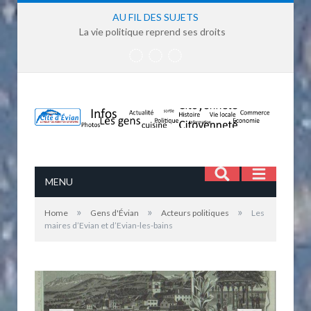
AU FIL DES SUJETS
La vie politique reprend ses droits
MENU
»
»
»
Home
Gens d'Évian
Acteurs politiques
Les
maires d’Evian et d’Evian-les-bains