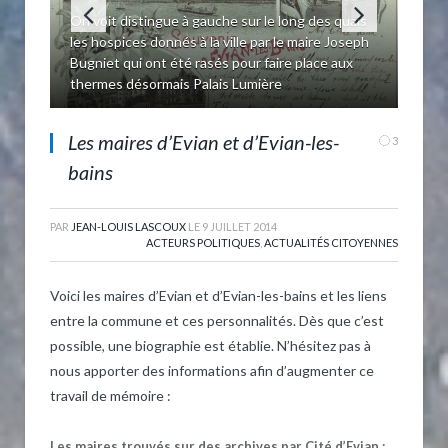
1890 - Quai de Blonay Villa Lumière - pas de
statue devant et pas encore de Thermes voisins
Les maires d’Evian et d’Evian-les-
3
bains
PAR
JEAN-LOUIS LASCOUX
LE
9 JUILLET 2014
ACTEURS POLITIQUES
,
ACTUALITÉS CITOYENNES
Voici les maires d’Evian et d’Evian-les-bains et les liens
entre la commune et ces personnalités. Dès que c’est
possible, une biographie est établie. N’hésitez pas à
nous apporter des informations afin d’augmenter ce
travail de mémoire :
Les maires trouvés sur des archives par Cité d’Evian :