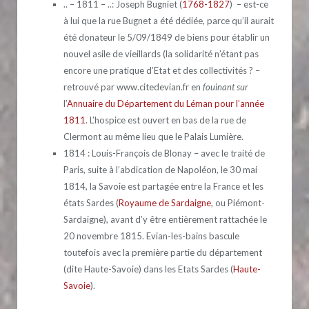
.. – 1811 – ..: Joseph Bugniet (
1768-1827
) – est-ce
à lui que la rue Bugnet a été dédiée, parce qu’il aurait
été donateur le 5/09/1849 de biens pour établir un
nouvel asile de vieillards (la solidarité n’étant pas
encore une pratique d’Etat et des collectivités ? –
retrouvé par www.citedevian.fr en
fouinant sur
l’
Annuaire du Département du Léman pour l’année
1811
. L’hospice est ouvert en bas de la rue de
Clermont au même lieu que le Palais Lumière.
1814 : Louis-François de Blonay – avec le traité de
Paris, suite à l’abdication de Napoléon, le 30 mai
1814, la Savoie est partagée entre la France et les
états Sardes (
Royaume de Sardaigne
, ou Piémont-
Sardaigne), avant d’y être entièrement rattachée le
20 novembre 1815. Evian-les-bains bascule
toutefois avec la première partie du département
(dite Haute-Savoie) dans les Etats Sardes (
Haute-
Savoie
).