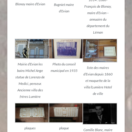
Blonay maire d’Evian
Bugniet maire
François de Blonay,
d’Evian
maire d’Evian –
annuaire du
département du
Léman
Mairie d’Evian les
Photo du conseil
liste des maires
bains Michel Ange
municipal en 1935
d’Evian depuis 1860
statue de Lorenzo de
et maquette de la
Medici, penseur.
villa lLumière Hotel
Ancienne villa des
de ville
frères Lumière
plaques
plaque
Camille Blanc, maire