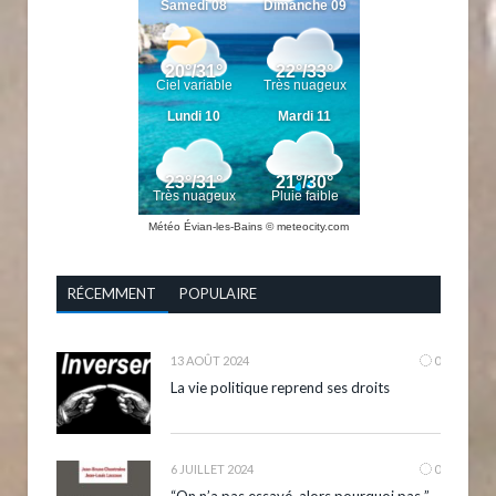
Météo Évian-les-Bains
© meteocity.com
RÉCEMMENT
POPULAIRE
13 AOÛT 2024
0
La vie politique reprend ses droits
6 JUILLET 2024
0
“On n’a pas essayé, alors pourquoi pas ” –