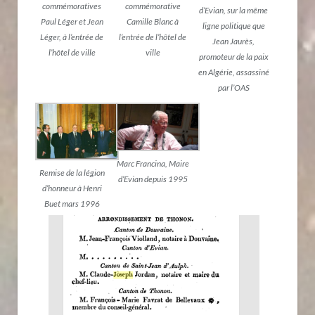
commémoratives
commémorative
d’Evian, sur la même
Paul Léger et Jean
Camille Blanc à
ligne politique que
Léger, à l’entrée de
l’entrée de l’hôtel de
Jean Jaurès,
l’hôtel de ville
ville
promoteur de la paix
en Algérie, assassiné
par l’OAS
Marc Francina, Maire
Remise de la légion
d’Evian depuis 1995
d’honneur à Henri
Buet mars 1996