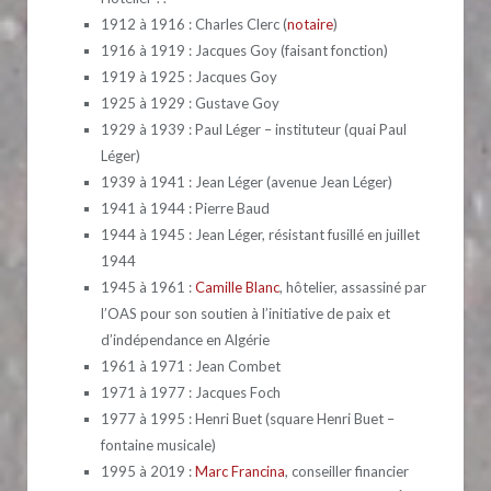
1912 à 1916 : Charles Clerc (
notaire
)
1916 à 1919 : Jacques Goy (faisant fonction)
1919 à 1925 : Jacques Goy
1925 à 1929 : Gustave Goy
1929 à 1939 : Paul Léger – instituteur (quai Paul
Léger)
1939 à 1941 : Jean Léger (avenue Jean Léger)
1941 à 1944 : Pierre Baud
1944 à 1945 : Jean Léger, résistant fusillé en juillet
1944
1945 à 1961 :
Camille Blanc
, hôtelier, assassiné par
l’OAS pour son soutien à l’initiative de paix et
d’indépendance en Algérie
1961 à 1971 : Jean Combet
1971 à 1977 : Jacques Foch
1977 à 1995 : Henri Buet (square Henri Buet –
fontaine musicale)
1995 à 2019 :
Marc Francina
, conseiller financier