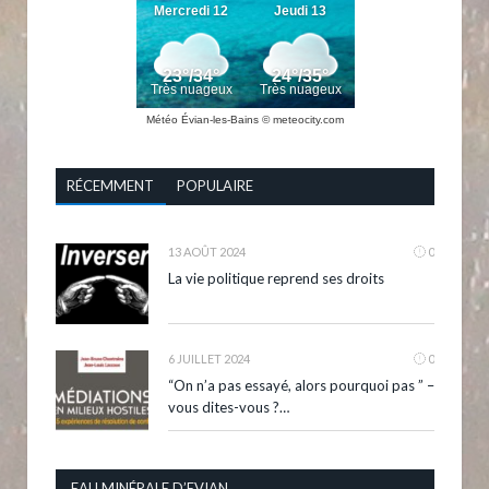
Météo Évian-les-Bains
© meteocity.com
RÉCEMMENT
POPULAIRE
13 AOÛT 2024
0
La vie politique reprend ses droits
6 JUILLET 2024
0
“On n’a pas essayé, alors pourquoi pas ” –
vous dites-vous ?…
EAU MINÉRALE D’EVIAN