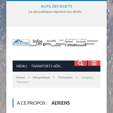
AU FIL DES SUJETS
La vie politique reprend ses droits
MENU:
TRANSPORTS AÉRIENS
»
»
»
Home
Info pratique
Transports
Category:
"Aeriens"
A CE PROPOS :
AERIENS