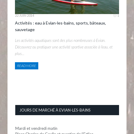
22 JUIN 2014
1
Activités : eau à Evian-les-bains, sports, bâteaux,
sauvetage
Les activités aquatiques sont des plus nombreuses à Evian.
Découvrez ou pratiquer une activité sportive associée à l’eau, et
plus…
READ MORE
JOURS DE MARCHÉ À EVIAN-LES-BAINS
Mardi et vendredi matin
Place Charles de Gaulle et quartier de l'Eglise