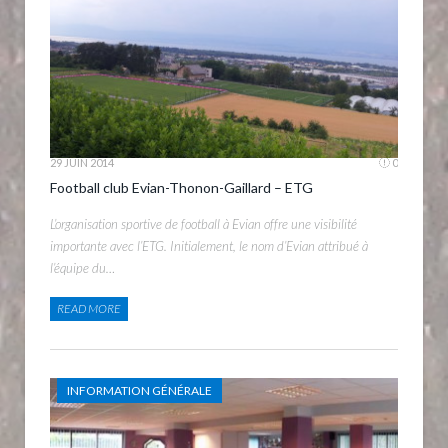
29 JUIN 2014
0
Football club Evian-Thonon-Gaillard – ETG
L’organisation sportive de football à Evian offre une visibilité
importante avec l’ETG. Initialement, le nom d’Evian attribué à
l’équipe du…
READ MORE
INFORMATION GÉNÉRALE