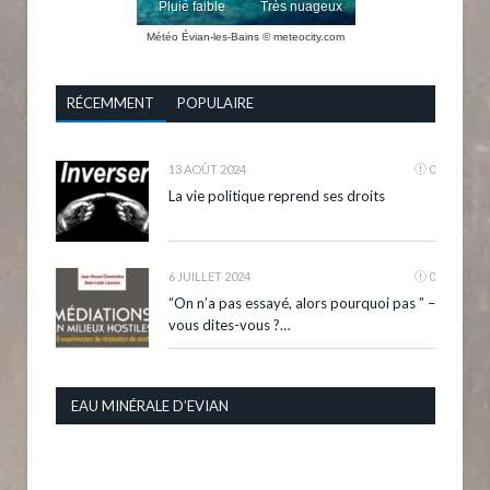
Météo Évian-les-Bains
© meteocity.com
RÉCEMMENT
POPULAIRE
13 AOÛT 2024
0
La vie politique reprend ses droits
6 JUILLET 2024
0
“On n’a pas essayé, alors pourquoi pas ” –
vous dites-vous ?…
EAU MINÉRALE D’EVIAN