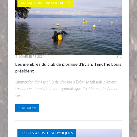
ANIMATEURS D'ASSOCIATION
2 NOVEMBRE 2014
1
Les membres du club de plongée d’Evian, Timothé Louis
président
L’immersion dans le club de plongée d’Evian se fait paisiblement.
L’accueil est immédiatement sympathique. Tout le monde s’y met.
Les…
READ MORE
SPORTS, ACTIVITÉS PHYSIQUES