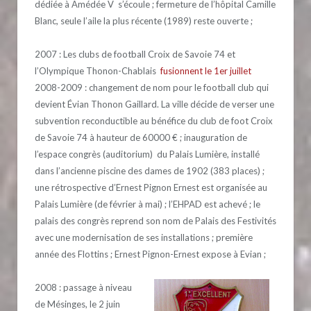
dédiée à Amédée V s’écoule ; fermeture de l’hôpital Camille
Blanc, seule l’aile la plus récente (1989) reste ouverte ;
2007 : Les clubs de football Croix de Savoie 74 et
l’Olympique Thonon-Chablais
fusionnent le 1er juillet
2008-2009 : changement de nom pour le football club qui
devient Évian Thonon Gaillard. La ville décide de verser une
subvention reconductible au bénéfice du club de foot Croix
de Savoie 74 à hauteur de 60000 € ; inauguration de
l’espace congrès (auditorium) du Palais Lumière, installé
dans l’ancienne piscine des dames de 1902 (383 places) ;
une rétrospective d’Ernest Pignon Ernest est organisée au
Palais Lumière (de février à mai) ; l’EHPAD est achevé ; le
palais des congrès reprend son nom de Palais des Festivités
avec une modernisation de ses installations ; première
année des Flottins ; Ernest Pignon-Ernest expose à Evian ;
2008 : passage à niveau
de Mésinges, le 2 juin