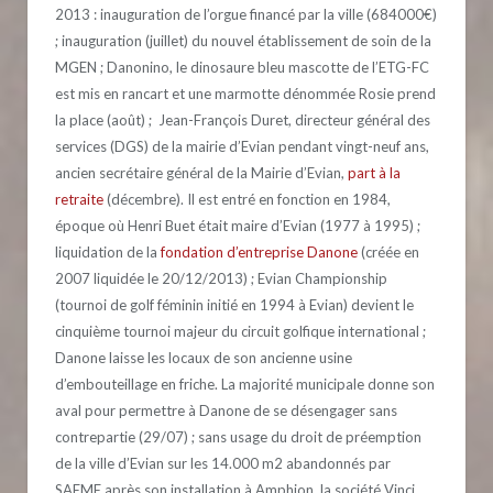
2013 : inauguration de l’orgue financé par la ville (684000€)
; inauguration (juillet) du nouvel établissement de soin de la
MGEN ; Danonino, le dinosaure bleu mascotte de l’ETG-FC
est mis en rancart et une marmotte dénommée Rosie prend
la place (août) ; Jean-François Duret, directeur général des
services (DGS) de la mairie d’Evian pendant vingt-neuf ans,
ancien secrétaire général de la Mairie d’Evian,
part à la
retraite
(décembre). Il est entré en fonction en 1984,
époque où Henri Buet était maire d’Evian (1977 à 1995) ;
liquidation de la
fondation d’entreprise Danone
(créée en
2007 liquidée le 20/12/2013) ; Evian Championship
(tournoi de golf féminin initié en 1994 à Evian) devient le
cinquième tournoi majeur du circuit golfique international ;
Danone laisse les locaux de son ancienne usine
d’embouteillage en friche. La majorité municipale donne son
aval pour permettre à Danone de se désengager sans
contrepartie (29/07) ; sans usage du droit de préemption
de la ville d’Evian sur les 14.000 m2 abandonnés par
SAEME après son installation à Amphion, la société Vinci