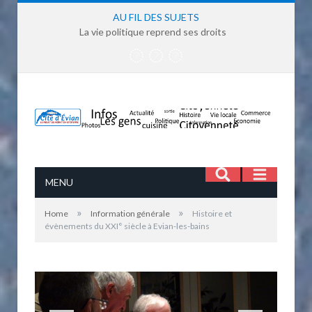
AU FIL DES SUJETS
“On n’a pas essayé, alors pourquoi pas ” – vous dites-vous ?…
MENU
»
»
Home
Information générale
Histoire et
évènements du XXI° siècle à Evian-les-bains