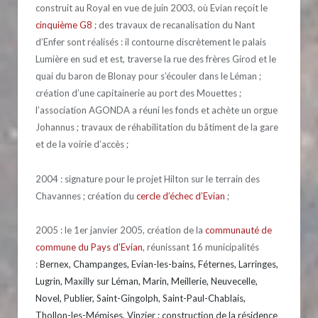
construit au Royal en vue de juin 2003, où Evian reçoit le
cinquième G8
; des travaux de recanalisation du Nant
d’Enfer sont réalisés : il contourne discrètement le palais
Lumière en sud et est, traverse la rue des frères Girod et le
quai du baron de Blonay pour s’écouler dans le Léman ;
création d’une capitainerie au port des Mouettes ;
l’association AGONDA a réuni les fonds et achète un orgue
Johannus ; travaux de réhabilitation du bâtiment de la gare
et de la voirie d’accès ;
2004 : signature pour le projet Hilton sur le terrain des
Chavannes ; création du
cercle d’échec d’Evian
;
2005 : le 1er janvier 2005, création de la
communauté de
commune du Pays d’Evian
, réunissant 16 municipalités
:
Bernex, Champanges, Evian-les-bains, Féternes, Larringes,
Lugrin, Maxilly sur Léman, Marin, Meillerie, Neuvecelle,
Novel, Publier, Saint-Gingolph, Saint-Paul-Chablais,
Thollon-les-Mémises, Vinzier ; construction de la résidence