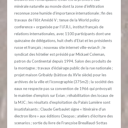
minérale naturelle au monde dont la zone d’infiltration
reconnue zone humide d’importance internationale ; fin des
travaux de l’ilôt Amédé V ; tenue de la World policy
conference » organisée par l’I.F.R.I., institut français de
relations internationales, avec 1100 participants dont une
quinzaine de délégations, huit chefs d’Etat et les présidents
russe et français ; nouveau site internet ville-evian.fr ; le
syndicat des hôtelier est présidé par Mickael Coleman,
patron du Continental depuis 1994. Salon des produits de
la montagne ; travaux d’éclairage public de la rue nationale ;
projet maison Gribaldy (bâtisse du XVIe siècle) pour les
archives de la ville et l’iconographie (375m2) ; la société des
eaux ne respecte pas sa convention de 1966 qui prévoyait
le maintien d’emplois sur Evian ; réhabilitation des locaux de
la MJC ; les résultats d’exploitation du Palais Lumière sont
insatisfaisants ; Claude Gerbaulet signe « Itinéraire d’un
électron libre » aux éditions Cleopas ; ateliers d’écriture des
scenarios ; sortie du livre de Françoise Breuillaud-Sottas