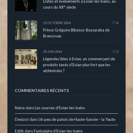
Dates et évènements à Evian-les-bains, au
cours du XX° siècle
13 OCTOBRE 2014
4
Prince Grégoire Bibesco-Bassaraba de
Brancovan
29 JUIN 2014
3
Légendes liées à Evian, un commerçant de
produits taxés d’Evian plus fort que les
alchimistes ?
COMMENTAIRES RÉCENTS
Naive
dans
Les sources d’Evian-les-bains
Denizot
dans
Un peu de patois de Haute-Savoie – la Yaute
Edith
dans
Funiculaire d’Evian-les-bains