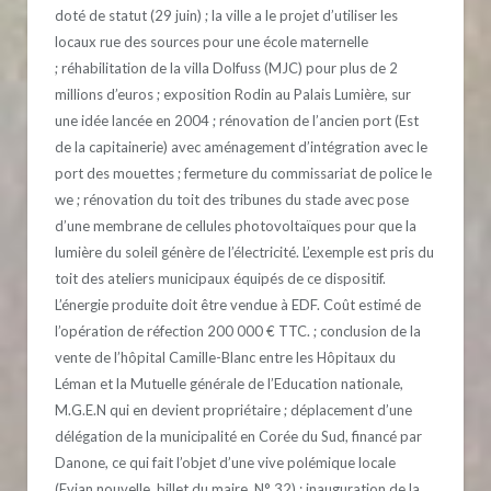
doté de statut (29 juin) ; la ville a le projet d’utiliser les
locaux rue des sources pour une école maternelle
; réhabilitation de la villa Dolfuss (MJC) pour plus de 2
millions d’euros ; exposition Rodin au Palais Lumière, sur
une idée lancée en 2004 ; rénovation de l’ancien port (Est
de la capitainerie) avec aménagement d’intégration avec le
port des mouettes ; fermeture du commissariat de police le
we ; rénovation du toit des tribunes du stade avec pose
d’une membrane de cellules photovoltaïques pour que la
lumière du soleil génère de l’électricité. L’exemple est pris du
toit des ateliers municipaux équipés de ce dispositif.
L’énergie produite doit être vendue à EDF. Coût estimé de
l’opération de réfection 200 000 € TTC. ; conclusion de la
vente de l’hôpital Camille-Blanc entre les Hôpitaux du
Léman et la Mutuelle générale de l’Education nationale,
M.G.E.N qui en devient propriétaire ; déplacement d’une
délégation de la municipalité en Corée du Sud, financé par
Danone, ce qui fait l’objet d’une vive polémique locale
(Evian nouvelle, billet du maire, N° 32) ; inauguration de la