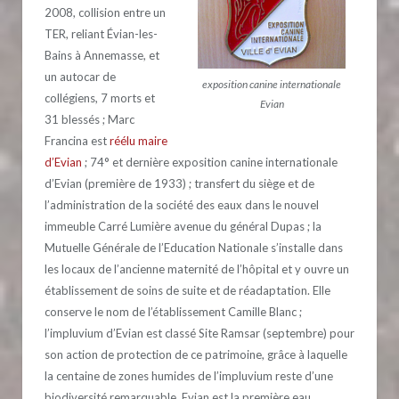
2008, collision entre un
TER, reliant Évian-les-
Bains à Annemasse, et
un autocar de
exposition canine internationale
collégiens, 7 morts et
Evian
31 blessés ; Marc
Francina est
réélu maire
d’Evian
; 74° et dernière exposition canine internationale
d’Evian (première de 1933) ; transfert du siège et de
l’administration de la société des eaux dans le nouvel
immeuble Carré Lumière avenue du général Dupas ; la
Mutuelle Générale de l’Education Nationale s’installe dans
les locaux de l’ancienne maternité de l’hôpital et y ouvre un
établissement de soins de suite et de réadaptation. Elle
conserve le nom de l’établissement Camille Blanc ;
l’impluvium d’Evian est classé Site Ramsar (septembre) pour
son action de protection de ce patrimoine, grâce à laquelle
la centaine de zones humides de l’impluvium reste d’une
biodiversité remarquable. Evian est la première eau