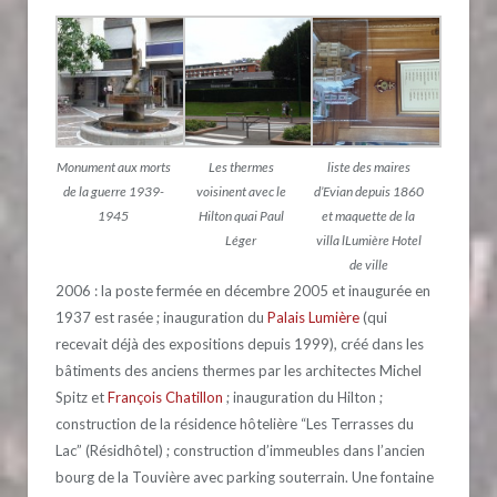
Monument aux morts
Les thermes
liste des maires
de la guerre 1939-
voisinent avec le
d’Evian depuis 1860
1945
Hilton quai Paul
et maquette de la
Léger
villa lLumière Hotel
de ville
2006 : la poste fermée en décembre 2005 et inaugurée en
1937 est rasée ; inauguration du
Palais Lumière
(qui
recevait déjà des expositions depuis 1999), créé dans les
bâtiments des anciens thermes par les architectes Michel
Spitz et
François Chatillon
; inauguration du Hilton ;
construction de la résidence hôtelière “Les Terrasses du
Lac” (Résidhôtel) ; construction d’immeubles dans l’ancien
bourg de la Touvière avec parking souterrain. Une fontaine