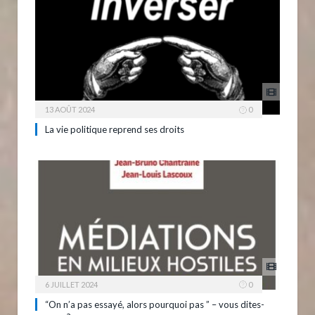
13 AOÛT 2024
0
La vie politique reprend ses droits
6 JUILLET 2024
0
“On n’a pas essayé, alors pourquoi pas ” – vous dites-