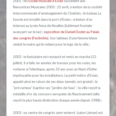
2001 : les
Escale musicale d’Evian
succèdent aux
Rencontres Musicales 2003 : 25 avril, création de la société
intercommunale d’aménagement du Chablais ; le bateau La
Savoie est installé dans le port d’Evian ; création d’un
internat au lycée Anna de Noailles (bâtiment frontale
avançant sur le lac) ; e
xposition de Daniel Dodet au Palais
des congrès (Festivités)
. Son tableau d’une femme bleue
séduit le maire qui le retient pour le logo de la ville ;
2002 : le funiculaire est restauré et remis en marche (22
juillet). Il a fallu six années de travaux pour les voies, les
voitures à l’identique, après 33 ans avec un Nant d’Enfer
impitoyable pour les installations. Le petit métro d’Evian,
appelé ainsi en raison de ses deux tunnels, est gratuit ; le
“pré curieux” baptise ses “jardins de l’eau” ; la ville reçoit la
médaille d’or du concours européen du fleurissement (elle
reçoit la plus haute distinction chaque année depuis 1988) ;
2003 : un centre de congrès semi-enterré (salon Léman) est