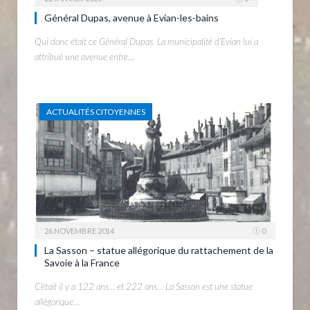
Général Dupas, avenue à Evian-les-bains
Qui donc était ce Général Dupas. La municipalité d’Evian lui a
attribué une avenue entre…
ACTUALITÉS CITOYENNES
26 NOVEMBRE 2014
0
La Sasson – statue allégorique du rattachement de la
Savoie à la France
C’était il y a 122 ans… et 222 ans… La Sasson est une statue
allégorique…