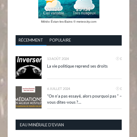
Météo Évian-les-Bains
© meteocity.com
RÉCEMMENT
POPULAIRE
13 AOÛT 2024
0
La vie politique reprend ses droits
6 JUILLET 2024
0
“On n’a pas essayé, alors pourquoi pas ” –
vous dites-vous ?…
EAU MINÉRALE D’EVIAN