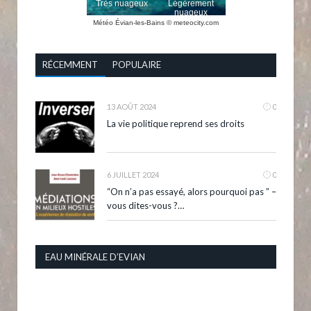
Météo Évian-les-Bains
© meteocity.com
RÉCEMMENT
POPULAIRE
13 AOÛT 2024
0
La vie politique reprend ses droits
6 JUILLET 2024
0
“On n’a pas essayé, alors pourquoi pas ” –
vous dites-vous ?…
EAU MINÉRALE D’EVIAN