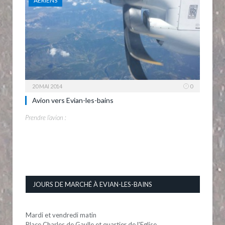
AERIENS
20 MAI 2014
0
Avion vers Evian-les-bains
Prendre l’avion :
JOURS DE MARCHÉ À EVIAN-LES-BAINS
Mardi et vendredi matin
Place Charles de Gaulle et quartier de l'Eglise