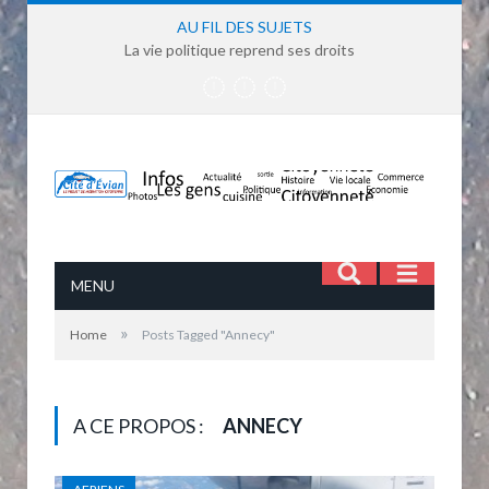
AU FIL DES SUJETS
La vie politique reprend ses droits
MENU
»
Home
Posts Tagged "Annecy"
A CE PROPOS :
ANNECY