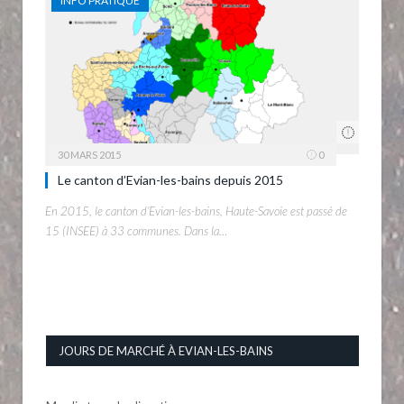
INFO PRATIQUE
30 MARS 2015
0
Le canton d’Evian-les-bains depuis 2015
En 2015, le canton d’Evian-les-bains, Haute-Savoie est passé de
15 (INSEE) à 33 communes. Dans la…
JOURS DE MARCHÉ À EVIAN-LES-BAINS