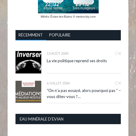
Météo Évian-les-Bains
© meteocity.com
RÉCEMMENT
POPULAIRE
13 AOÛT 2024
0
La vie politique reprend ses droits
6 JUILLET 2024
0
“On n’a pas essayé, alors pourquoi pas ” –
vous dites-vous ?…
EAU MINÉRALE D’EVIAN