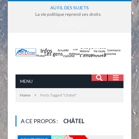
AU FIL DES SUJETS
La vie politique reprend ses droits
MENU
»
Home
Posts Tagged "Châtel"
A CE PROPOS :
CHÂTEL