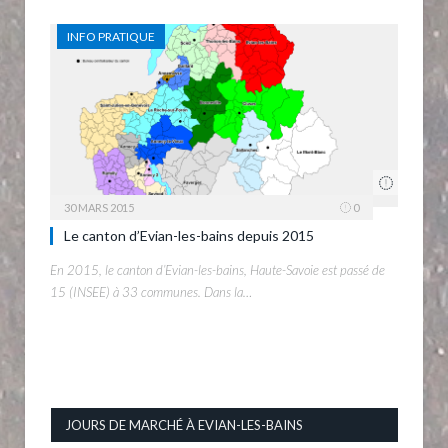
INFO PRATIQUE
30 MARS 2015
0
Le canton d’Evian-les-bains depuis 2015
En 2015, le canton d’Evian-les-bains, Haute-Savoie est passé de
15 (INSEE) à 33 communes. Dans la…
JOURS DE MARCHÉ À EVIAN-LES-BAINS