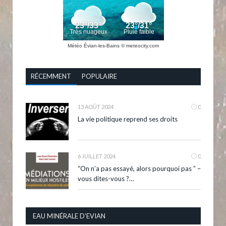
Météo Évian-les-Bains
© meteocity.com
RÉCEMMENT
POPULAIRE
13 AOÛT 2024
0
La vie politique reprend ses droits
6 JUILLET 2024
0
“On n’a pas essayé, alors pourquoi pas ” –
vous dites-vous ?…
EAU MINÉRALE D’EVIAN