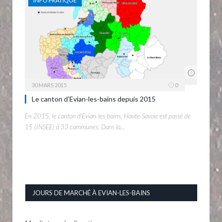
INFO PRATIQUE
30 MARS 2015
0
Le canton d’Evian-les-bains depuis 2015
En 2015, le canton d’Evian-les-bains, Haute-Savoie est passé de
15 (INSEE) à 33 communes. Dans la…
JOURS DE MARCHÉ À EVIAN-LES-BAINS