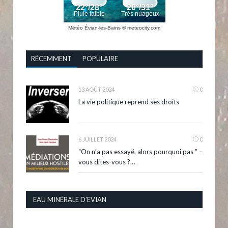
Météo Évian-les-Bains
© meteocity.com
RÉCEMMENT
POPULAIRE
13 AOÛT 2024
0
La vie politique reprend ses droits
6 JUILLET 2024
0
“On n’a pas essayé, alors pourquoi pas ” –
vous dites-vous ?…
EAU MINÉRALE D’EVIAN