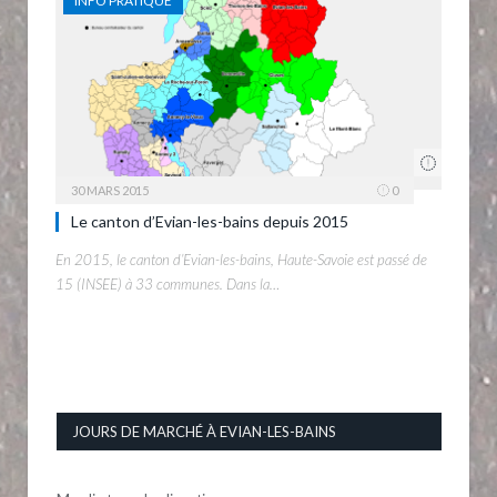
INFO PRATIQUE
30 MARS 2015
0
Le canton d’Evian-les-bains depuis 2015
En 2015, le canton d’Evian-les-bains, Haute-Savoie est passé de
15 (INSEE) à 33 communes. Dans la…
JOURS DE MARCHÉ À EVIAN-LES-BAINS