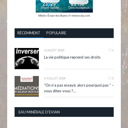
Météo Évian-les-Bains
© meteocity.com
RÉCEMMENT
POPULAIRE
13 AOÛT 2024
0
La vie politique reprend ses droits
6 JUILLET 2024
0
“On n’a pas essayé, alors pourquoi pas ” –
vous dites-vous ?…
EAU MINÉRALE D’EVIAN