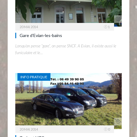
20 MAI 2014
1
Gare d’Evian-les-bains
Lorsqu’on pense “gare”, on pense SNCF. A Evian, il existe aussi le
funiculaire et le…
INFO PRATIQUE
20 MAI 2014
0