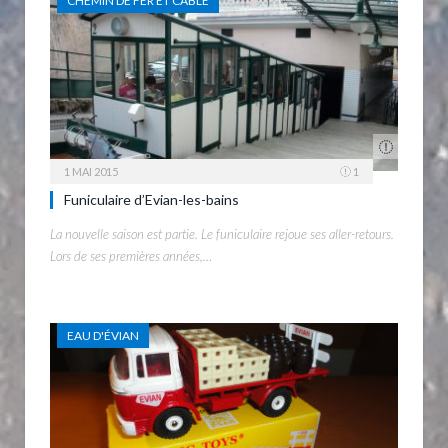
CHEMIN DE FER ET CÂBLE
1 MAI 2015
1
Funiculaire d’Evian-les-bains
La nouvelle saison est partie. Le funiculaire rejoue ses aller-retours.
Lors de ses premières années,…
EAU D'ÉVIAN