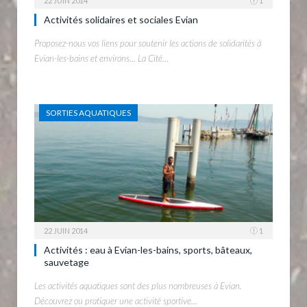
22 JUIN 2014
1
Activités solidaires et sociales Evian
Proposez-nous vos liens pour soutenir les actions de solidarités à
Evian-les-bains et environs… La Cité…
SORTIES AQUATIQUES
22 JUIN 2014
1
Activités : eau à Evian-les-bains, sports, bâteaux,
sauvetage
Les activités aquatiques sont des plus nombreuses à Evian.
Découvrez ou pratiquer une activité sportive…