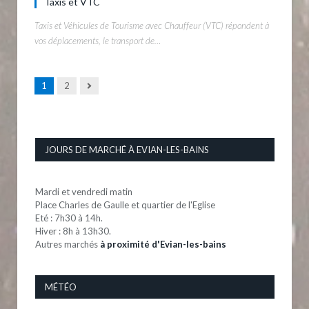
Taxis et VTC
Taxis et Véhicules de Tourisme avec Chauffeur (VTC) répondent à
vos déplacements, le transport de…
Next
1
2
JOURS DE MARCHÉ À EVIAN-LES-BAINS
Mardi et vendredi matin
Place Charles de Gaulle et quartier de l'Eglise
Eté : 7h30 à 14h.
Hiver : 8h à 13h30.
Autres marchés
à proximité d'Evian-les-bains
MÉTÉO