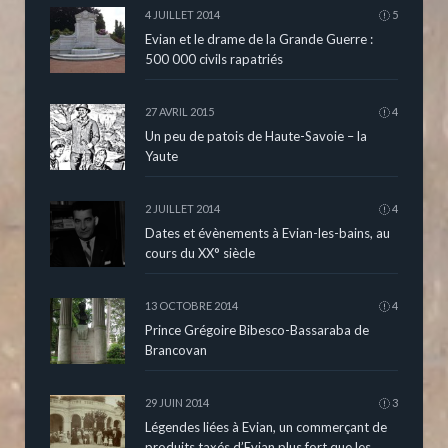
4 JUILLET 2014
5
Evian et le drame de la Grande Guerre :
500 000 civils rapatriés
27 AVRIL 2015
4
Un peu de patois de Haute-Savoie – la
Yaute
2 JUILLET 2014
4
Dates et évènements à Evian-les-bains, au
cours du XX° siècle
13 OCTOBRE 2014
4
Prince Grégoire Bibesco-Bassaraba de
Brancovan
29 JUIN 2014
3
Légendes liées à Evian, un commerçant de
produits taxés d’Evian plus fort que les