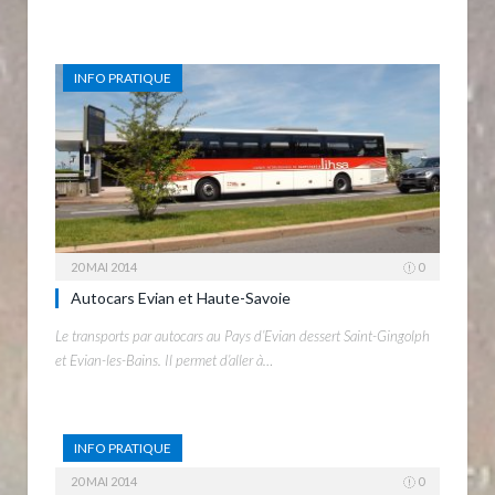
INFO PRATIQUE
20 MAI 2014
0
Autocars Evian et Haute-Savoie
Le transports par autocars au Pays d’Evian dessert Saint-Gingolph
et Evian-les-Bains. Il permet d’aller à…
INFO PRATIQUE
20 MAI 2014
0