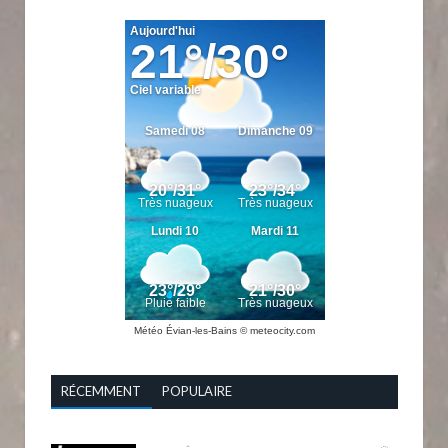
Météo Évian-les-Bains
© meteocity.com
RÉCEMMENT
POPULAIRE