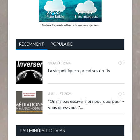
Météo Évian-les-Bains
© meteocity.com
RÉCEMMENT
POPULAIRE
13 AOÛT 2024
0
La vie politique reprend ses droits
6 JUILLET 2024
0
“On n’a pas essayé, alors pourquoi pas ” –
vous dites-vous ?…
EAU MINÉRALE D’EVIAN