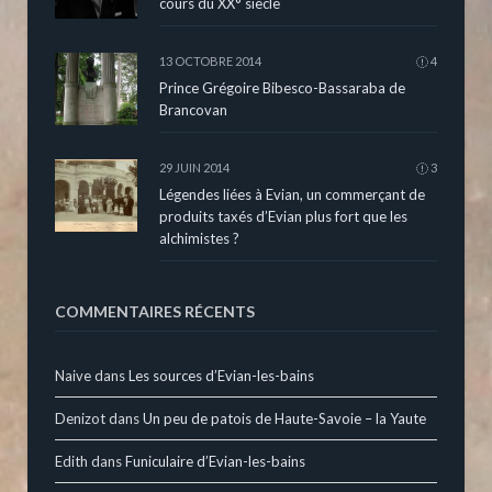
cours du XX° siècle
13 OCTOBRE 2014
4
Prince Grégoire Bibesco-Bassaraba de
Brancovan
29 JUIN 2014
3
Légendes liées à Evian, un commerçant de
produits taxés d’Evian plus fort que les
alchimistes ?
COMMENTAIRES RÉCENTS
Naive
dans
Les sources d’Evian-les-bains
Denizot
dans
Un peu de patois de Haute-Savoie – la Yaute
Edith
dans
Funiculaire d’Evian-les-bains