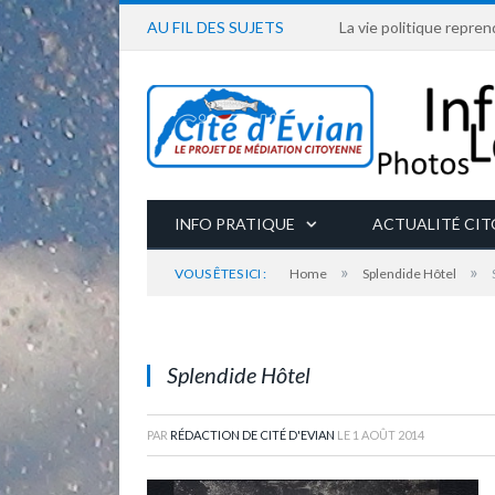
AU FIL DES SUJETS
La vie politique repren
INFO PRATIQUE
ACTUALITÉ CI
»
»
VOUS ÊTES ICI :
Home
Splendide Hôtel
1909 - Splendide Hôtel, démoli en 1983
Splendide Hôtel
PAR
RÉDACTION DE CITÉ D'EVIAN
LE
1 AOÛT 2014