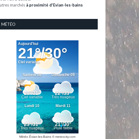
utres marchés
à proximité d'Evian-les-bains
MÉTÉO
Météo Évian-les-Bains
© meteocity.com