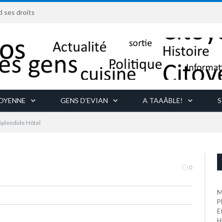
d ses droits
TOYENNE
GENS D’EVIAN
A TAAÂBLE!
S
Splendide Hôtel
0
M
P
E
H