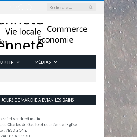
ORTIR
MÉDIAS
JOURS DE MARCHÉ À EVIAN-LES-BAINS
ardi et vendredi matin
lace Charles de Gaulle et quartier de l'Eglise
té : 7h30 à 14h.
iver : 8h à 13h30.