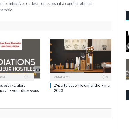
es initiatives et des projets, visant à concilier objectifs
nsemble.
2024
0
7 MAI 2023
0
as essayé, alors
L’Aparté ouvert le dimanche 7 mai
pas ” – vous dites-vous
2023