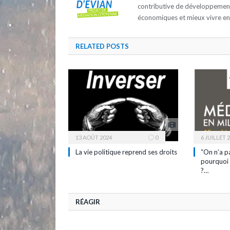
contributive de développement d
économiques et mieux vivre e
RELATED
POSTS
13 AOÛT 2024
0
6 JUILLET 
La vie politique reprend ses droits
“On n’a p
pourquoi 
?…
RÉAGIR