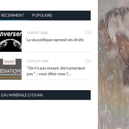
RÉCEMMENT
POPULAIRE
13 AOÛT 2024
0
La vie politique reprend ses droits
6 JUILLET 2024
0
“On n’a pas essayé, alors pourquoi
pas ” – vous dites-vous ?…
EAU MINÉRALE D’EVIAN