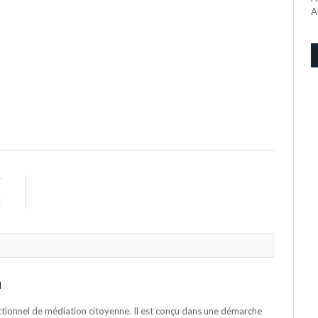
A
T
l
N
actionnel de médiation citoyenne. Il est conçu dans une démarche