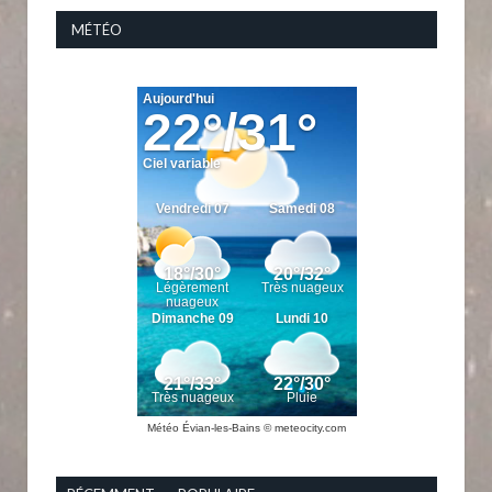
MÉTÉO
Météo Évian-les-Bains
© meteocity.com