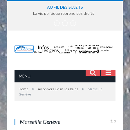
AU FIL DES SUJETS
La vie politique reprend ses droits
MENU
»
»
Home
Avion vers Evian-les-bains
Marseille
Genève
Marseille - Genève avec un moteur de Rolls
Royce sous la carlingue
Marseille Genève
0