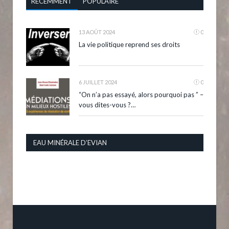
RÉCEMMENT
POPULAIRE
13 AOÛT 2024
0
La vie politique reprend ses droits
6 JUILLET 2024
0
“On n’a pas essayé, alors pourquoi pas ” –
vous dites-vous ?…
EAU MINÉRALE D’EVIAN