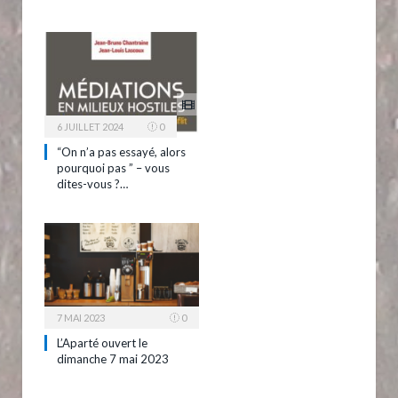
6 JUILLET 2024
0
“On n’a pas essayé, alors
pourquoi pas ” – vous
dites-vous ?…
7 MAI 2023
0
L’Aparté ouvert le
dimanche 7 mai 2023