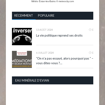
Météo Évian-les-Bains
© meteocity.com
RÉCEMMENT
POPULAIRE
13 AOÛT 2024
0
La vie politique reprend ses droits
6 JUILLET 2024
0
“On n’a pas essayé, alors pourquoi pas ” –
vous dites-vous ?…
EAU MINÉRALE D’EVIAN