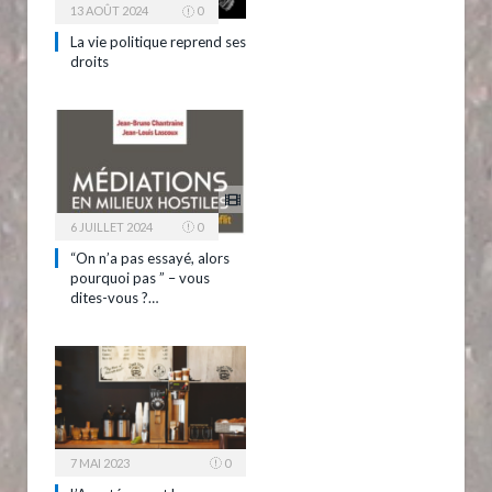
13 AOÛT 2024
0
La vie politique reprend ses
droits
6 JUILLET 2024
0
“On n’a pas essayé, alors
pourquoi pas ” – vous
dites-vous ?…
7 MAI 2023
0