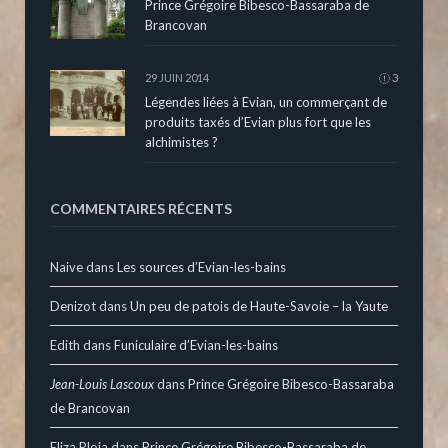
Prince Grégoire Bibesco-Bassaraba de
Brancovan
29 JUIN 2014
3
Légendes liées à Evian, un commerçant de
produits taxés d’Evian plus fort que les
alchimistes ?
COMMENTAIRES RÉCENTS
Naive
dans
Les sources d’Evian-les-bains
Denizot
dans
Un peu de patois de Haute-Savoie – la Yaute
Edith
dans
Funiculaire d’Evian-les-bains
Jean-Louis Lascoux
dans
Prince Grégoire Bibesco-Bassaraba
de Brancovan
Eliza Ploia
dans
Prince Grégoire Bibesco-Bassaraba de