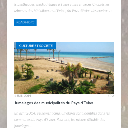
Bibliothèques, médiathèques à Evian et ses environs Ci-après les
adresses des bibliothèques d’Evian, du Pays d’Evian des environs :
READ MORE
CULTURE ET SOCIÉTÉ
1 JUIN 2014
2
Jumelages des municipalités du Pays d’Evian
En avril 2014, seulement cinq jumelages sont identifiés dans les
communes du Pays d’Evian. Pourtant, les raisons d’établir des
jumelages…