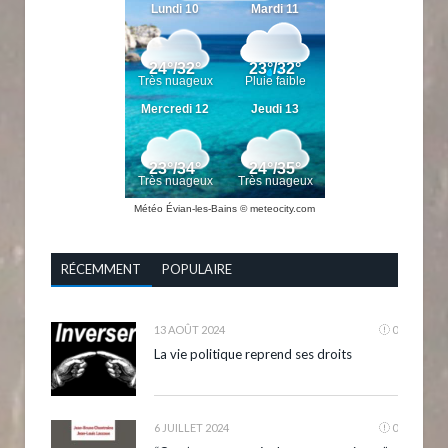
Météo Évian-les-Bains
© meteocity.com
RÉCEMMENT
POPULAIRE
13 AOÛT 2024
0
La vie politique reprend ses droits
6 JUILLET 2024
0