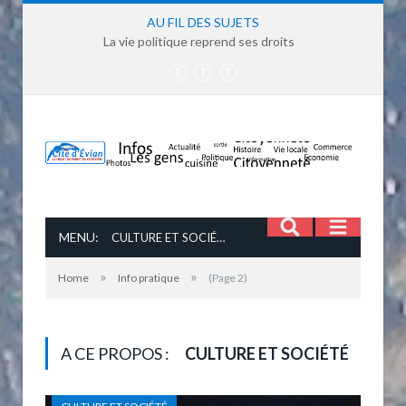
AU FIL DES SUJETS
La vie politique reprend ses droits
MENU:
CULTURE ET SOCIÉTÉ
»
»
Home
Info pratique
(Page 2)
A CE PROPOS :
CULTURE ET SOCIÉTÉ