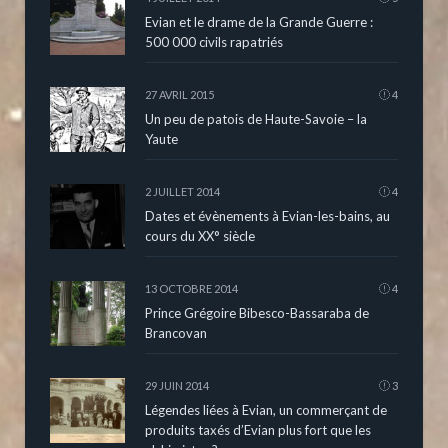
Evian et le drame de la Grande Guerre :
500 000 civils rapatriés
27 AVRIL 2015
4
Un peu de patois de Haute-Savoie – la
Yaute
2 JUILLET 2014
4
Dates et évènements à Evian-les-bains, au
cours du XX° siècle
13 OCTOBRE 2014
4
Prince Grégoire Bibesco-Bassaraba de
Brancovan
29 JUIN 2014
3
Légendes liées à Evian, un commerçant de
produits taxés d’Evian plus fort que les