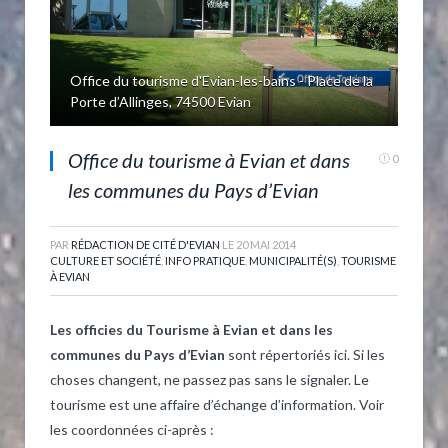
Office du tourisme d'Evian-les-bains - Place de la
Porte d’Allinges, 74500 Evian
Office du tourisme à Evian et dans
0
les communes du Pays d’Evian
PAR
RÉDACTION DE CITÉ D'EVIAN
LE
20 MAI 2014
CULTURE ET SOCIÉTÉ
,
INFO PRATIQUE
,
MUNICIPALITÉ(S)
,
TOURISME
À EVIAN
Les officies du Tourisme à Evian et dans les
communes du Pays d’Evian
sont répertoriés ici. Si les
choses changent, ne passez pas sans le signaler. Le
tourisme est une affaire d’échange d’information. Voir
les coordonnées ci-après :