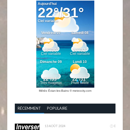
Météo Évian-les-Bains
© meteocity.com
RÉCEMMENT
POPULAIRE
13 AOÛT 2024
0