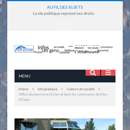
AU FIL DES SUJETS
La vie politique reprend ses droits
MENU
»
»
»
Home
Info pratique
Culture et société
Office du tourisme à Evian et dans les communes du Pays
d’Evian