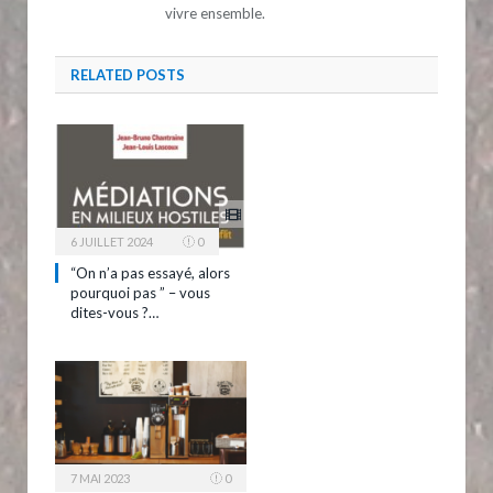
vivre ensemble.
RELATED
POSTS
6 JUILLET 2024
0
“On n’a pas essayé, alors
pourquoi pas ” – vous
dites-vous ?…
7 MAI 2023
0