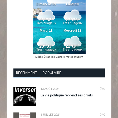
Météo Évian-les-Bains
© meteocity.com
RÉCEMMENT
POPULAIRE
13 AOÛT 2024
0
La vie politique reprend ses droits
6 JUILLET 2024
0