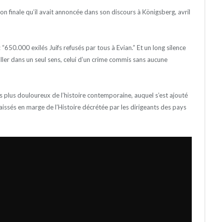
tion finale qu’il avait annoncée dans son discours à Königsberg, avril
 “650.000 exilés Juifs refusés par tous à Evian.” Et un long silence
 aller dans un seul sens, celui d’un crime commis sans aucune
s plus douloureux de l’histoire contemporaine, auquel s’est ajouté
 laissés en marge de l’Histoire décrétée par les dirigeants des pays