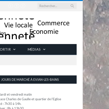
ORTIR
MÉDIAS
JOURS DE MARCHÉ À EVIAN-LES-BAINS
ardi et vendredi matin
lace Charles de Gaulle et quartier de l'Eglise
té : 7h30 à 14h.
iver : 8h à 13h30.