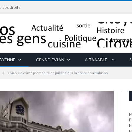
d ses droits
TOYENNE
GENS D’EVIAN
A TAAÂBLE!
S
»
Evian, un crime prémédité en juillet 1938, la honte et la trahison
M
P
E
H