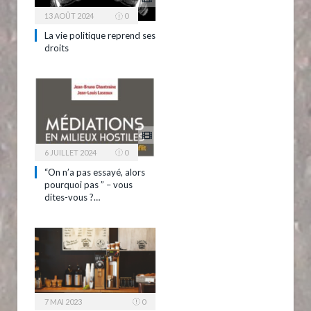
13 AOÛT 2024
0
La vie politique reprend ses
droits
6 JUILLET 2024
0
“On n’a pas essayé, alors
pourquoi pas ” – vous
dites-vous ?…
7 MAI 2023
0