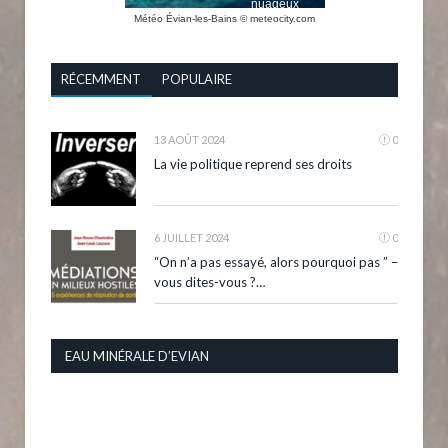
Météo Évian-les-Bains
© meteocity.com
RÉCEMMENT
POPULAIRE
13 AOÛT 2024
0
La vie politique reprend ses droits
6 JUILLET 2024
0
“On n’a pas essayé, alors pourquoi pas ” –
vous dites-vous ?…
EAU MINÉRALE D’EVIAN