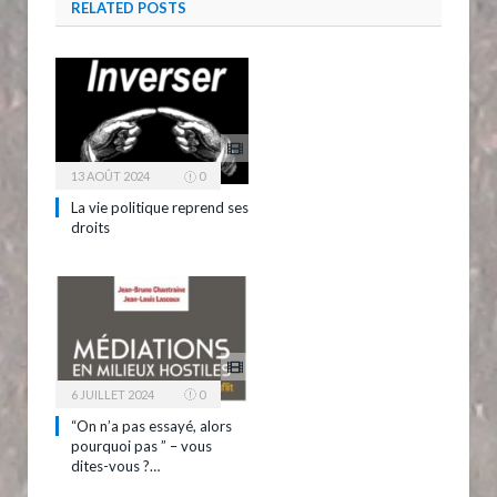
RELATED
POSTS
13 AOÛT 2024
0
La vie politique reprend ses
droits
6 JUILLET 2024
0
“On n’a pas essayé, alors
pourquoi pas ” – vous
dites-vous ?…