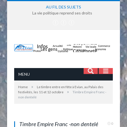
AU FIL DES SUJETS
La vie politique reprend ses droits
MENU
»
Home
Le timbre entre en fête à Evian, au Palais des
»
festivités, les 11 et 12 octobre
Timbre Empire Franc -
non dentelé
Timbre Empire franc - Evian
Timbre Empire Franc -non dentelé
0