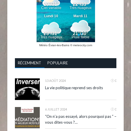
Météo Évian-les-Bains
© meteocity.com
RÉCEMMENT
POPULAIRE
13 AOÛT 2024
0
La vie politique reprend ses droits
6 JUILLET 2024
0
“On n’a pas essayé, alors pourquoi pas ” –
vous dites-vous ?…