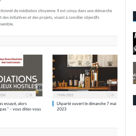
actionnel de médiation citoyenne. Il est conçu dans une démarche
es initiatives et des projets, visant à concilier objectifs
nsemble.
2024
0
7 MAI 2023
0
as essayé, alors
L’Aparté ouvert le dimanche 7 mai
pas ” – vous dites-vous
2023