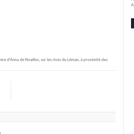
A
e d’Anna de Noailles, sur les rives du Léman, à proximité des
T
-
s
N