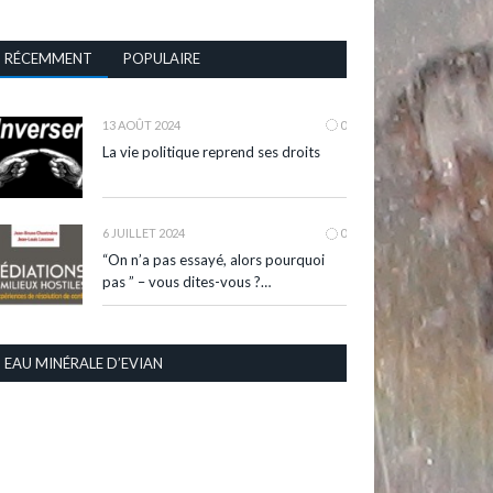
RÉCEMMENT
POPULAIRE
13 AOÛT 2024
0
La vie politique reprend ses droits
6 JUILLET 2024
0
“On n’a pas essayé, alors pourquoi
pas ” – vous dites-vous ?…
EAU MINÉRALE D’EVIAN