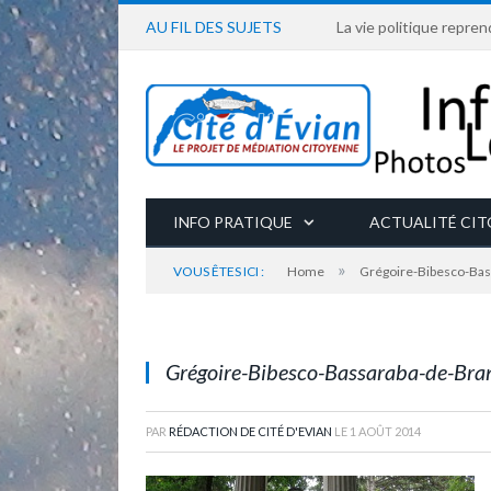
AU FIL DES SUJETS
La vie politique repren
INFO PRATIQUE
ACTUALITÉ CI
»
VOUS ÊTES ICI :
Home
Grégoire-Bibesco-Bas
Le buste de Grégoire Bibesco Bassaraba de Bran
proximité des nouveaux Thermes
Grégoire-Bibesco-Bassaraba-de-Bra
PAR
RÉDACTION DE CITÉ D'EVIAN
LE
1 AOÛT 2014