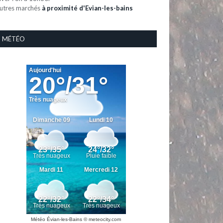
utres marchés
à proximité d'Evian-les-bains
MÉTÉO
Météo Évian-les-Bains
© meteocity.com