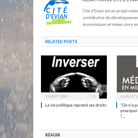
Cité d'Evian est un projet réd
contributive de développement d
économiques et mieux vivre e
RELATED
POSTS
13 AOÛT 2024
0
6 JUILLET 
La vie politique reprend ses droits
“On n’a p
pourquoi 
?…
RÉAGIR