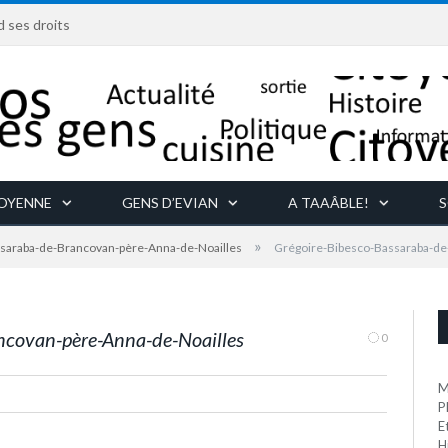
d ses droits
TOYENNE
GENS D’EVIAN
A TAAÂBLE!
S
»
saraba-de-Brancovan-père-Anna-de-Noailles
Grégoire-Bibesco-Bassaraba-de
covan, père d'Anna de Noailles, sur les rives du Léman, à
ncovan-père-Anna-de-Noailles
0
M
P
E
H