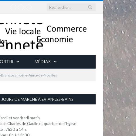
ORTIR
MÉDIAS
-Brancovan-père-Anna-de-Noailles
JOURS DE MARCHÉ À EVIAN-LES-BAINS
ardi et vendredi matin
lace Charles de Gaulle et quartier de l'Eglise
té : 7h30 à 14h.
iver : 8h à 13h30.