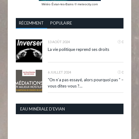
Météo Évian-les-Bains
© meteocity.com
RÉCEMMENT
POPULAIRE
13 AOÛT 2024
0
La vie politique reprend ses droits
6 JUILLET 2024
0
“On n’a pas essayé, alors pourquoi pas ” –
vous dites-vous ?…
EAU MINÉRALE D’EVIAN