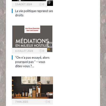
13 AOÛT 2024
0
La vie politique reprend ses
droits
6 JUILLET 2024
0
“On n’a pas essayé, alors
pourquoi pas ” – vous
dites-vous ?…
7 MAI 2023
0