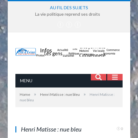
AU FIL DES SUJETS
La vie politique reprend ses droits
MENU
»
»
Home
Henri Matisse : nue bleu
Henri Matisse :
nue bleu
Henri Matisse : nu bleu qui pourrait bien avoir
inspiré le logo Francina d'Evian-les-bains
Henri Matisse : nue bleu
0