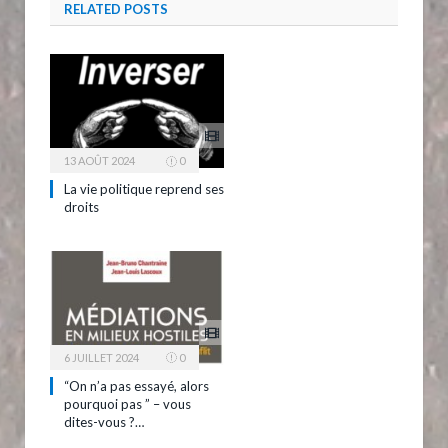
RELATED
POSTS
13 AOÛT 2024
0
La vie politique reprend ses
droits
6 JUILLET 2024
0
“On n’a pas essayé, alors
pourquoi pas ” – vous
dites-vous ?…