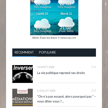
Météo Évian-les-Bains
© meteocity.com
RÉCEMMENT
POPULAIRE
13 AOÛT 2024
0
La vie politique reprend ses droits
6 JUILLET 2024
0
“On n’a pas essayé, alors pourquoi pas ” –
vous dites-vous ?…