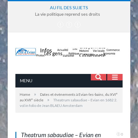
AU FIL DES SUJETS
La vie politique reprend ses droits
MENU
»
Home
Dates et évènements à Evian-les-bains, du XVI°
Theatrum sabaudiae - Evian en 1682 2. vol in folio
»
au XVII° siècle
Theatrum sabaudiae – Evian en 1682 2.
de Jean BLAEU Amsterdam - extrait d'Evian-les
vol in folio de Jean BLAEU Amsterdam
bains un patrimoine, Claude Yvette Gerbaulet
p.24
Theatrum sabaudiae – Evian en
0