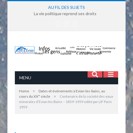
AU FIL DES SUJETS
La vie politique reprend ses droits
MENU
»
Home
Dates et évènements à Evian-les-bains, au
»
cours du XX° siècle
Centenaire de la societé des eaux
minerales d’Evian les Bains – 1859-1959 edité par LIF Paris
Centenaire de la société des eaux minérales
1959
d'Evian les Bains - 1859-1959 édité par LIF Paris
1959