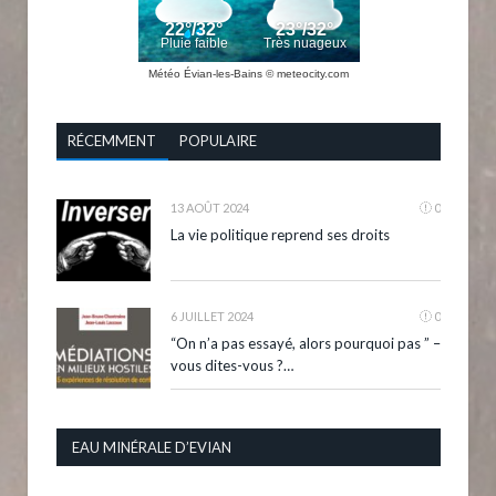
Météo Évian-les-Bains
© meteocity.com
RÉCEMMENT
POPULAIRE
13 AOÛT 2024
0
La vie politique reprend ses droits
6 JUILLET 2024
0
“On n’a pas essayé, alors pourquoi pas ” –
vous dites-vous ?…
EAU MINÉRALE D’EVIAN