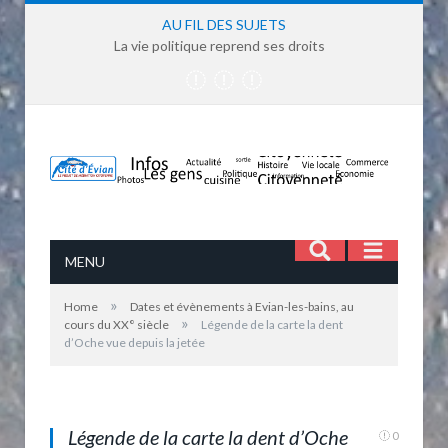
AU FIL DES SUJETS
La vie politique reprend ses droits
MENU
»
Home
Dates et évènements à Evian-les-bains, au
»
cours du XX° siècle
Légende de la carte la dent
d’Oche vue depuis la jetée
Le phare d'Evian et la dent d'Oche vue de la jetée
Légende de la carte la dent d’Oche
0