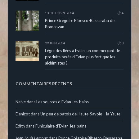
13 OCTOBRE 2014
4
Prince Grégoire Bibesco-Bassaraba de
Brancovan
29 JUIN 2014
3
Légendes liées à Evian, un commerçant de
produits taxés d’Evian plus fort que les
alchimistes ?
COMMENTAIRES RÉCENTS
Naive
dans
Les sources d’Evian-les-bains
Denizot
dans
Un peu de patois de Haute-Savoie – la Yaute
Edith
dans
Funiculaire d’Evian-les-bains
Jean-Louis Lascoux
dans
Prince Grégoire Bibesco-Bassaraba