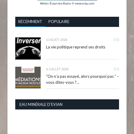
Météo Évian-les-Bains
© meteocity.com
RÉCEMMENT
POPULAIRE
13 AOÛT 2024
0
La vie politique reprend ses droits
6 JUILLET 2024
0
“On n’a pas essayé, alors pourquoi pas ” –
vous dites-vous ?…
EAU MINÉRALE D’EVIAN