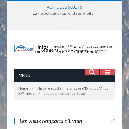
AU FIL DES SUJETS
La vie politique reprend ses droits
MENU
»
Home
Histoire et dates historiques d’Evian, du VI° au
»
XV° siècle
Les vieux remparts d’Evian
Les vieux remparts d'Evian
Les vieux remparts d’Evian
0