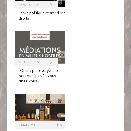
13 AOÛT 2024
0
La vie politique reprend ses
droits
6 JUILLET 2024
0
“On n’a pas essayé, alors
pourquoi pas ” – vous
dites-vous ?…
7 MAI 2023
0