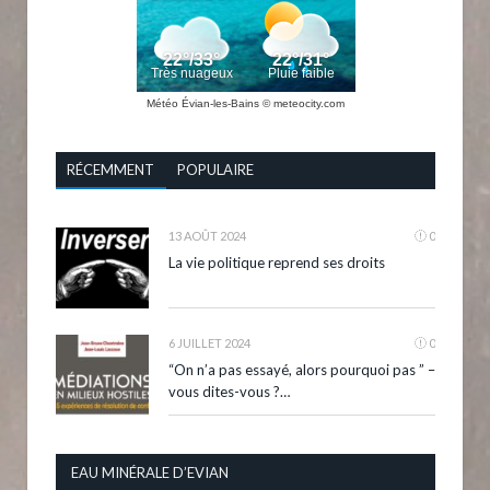
Météo Évian-les-Bains
© meteocity.com
RÉCEMMENT
POPULAIRE
13 AOÛT 2024
0
La vie politique reprend ses droits
6 JUILLET 2024
0
“On n’a pas essayé, alors pourquoi pas ” –
vous dites-vous ?…
EAU MINÉRALE D’EVIAN