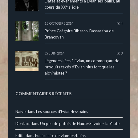
Dates et évènements à Evian-les-bains, au
cours du XX° siècle
13 OCTOBRE 2014
4
Prince Grégoire Bibesco-Bassaraba de
Brancovan
29 JUIN 2014
3
Légendes liées à Evian, un commerçant de
produits taxés d’Evian plus fort que les
alchimistes ?
COMMENTAIRES RÉCENTS
Naive
dans
Les sources d’Evian-les-bains
Denizot
dans
Un peu de patois de Haute-Savoie – la Yaute
Edith
dans
Funiculaire d’Evian-les-bains