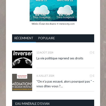
Météo Évian-les-Bains
© meteocity.com
RÉCEMMENT
POPULAIRE
13 AOÛT 2024
0
La vie politique reprend ses droits
6 JUILLET 2024
0
“On n’a pas essayé, alors pourquoi pas ” –
vous dites-vous ?…
EAU MINÉRALE D’EVIAN