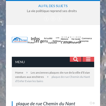
AU FIL DES SUJETS
La vie politique reprend ses droits
MENU
»
Home
Les anciennes plaques de rue de la ville d’Evian
»
vendues aux enchères
plaque de rue Chemin du Nant
d’Enfer Evian les bains
plaque de rue Evian les bains Chemin du Nant
d'Enfer Evian les bains
plaque de rue Chemin du Nant
0