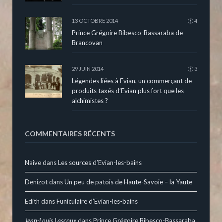
13 OCTOBRE 2014
4
Prince Grégoire Bibesco-Bassaraba de
Brancovan
29 JUIN 2014
3
Légendes liées à Evian, un commerçant de
produits taxés d’Evian plus fort que les
alchimistes ?
COMMENTAIRES RÉCENTS
Naive
dans
Les sources d’Evian-les-bains
Denizot
dans
Un peu de patois de Haute-Savoie – la Yaute
Edith
dans
Funiculaire d’Evian-les-bains
Jean-Louis Lascoux
dans
Prince Grégoire Bibesco-Bassaraba