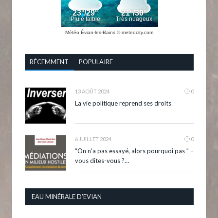
Météo Évian-les-Bains
© meteocity.com
RÉCEMMENT
POPULAIRE
13 AOÛT 2024
0
La vie politique reprend ses droits
6 JUILLET 2024
0
“On n’a pas essayé, alors pourquoi pas ” –
vous dites-vous ?…
EAU MINÉRALE D’EVIAN