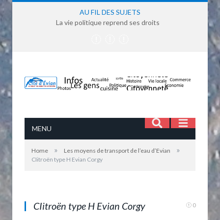
AU FIL DES SUJETS
La vie politique reprend ses droits
MENU
»
»
Home
Les moyens de transport de l’eau d’Evian
CIitroën type H Evian Corgy
CIitroën type H Evian Corgy
CIitroën type H Evian Corgy
0