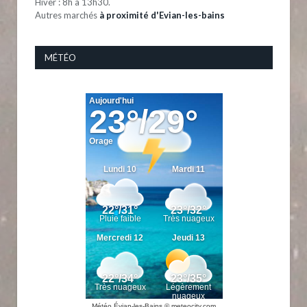
Hiver : 8h à 13h30.
Autres marchés
à proximité d'Evian-les-bains
MÉTÉO
Météo Évian-les-Bains
© meteocity.com