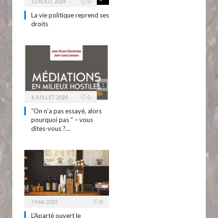
13 AOÛT 2024
0
La vie politique reprend ses
droits
6 JUILLET 2024
0
“On n’a pas essayé, alors
pourquoi pas ” – vous
dites-vous ?…
7 MAI 2023
0
L’Aparté ouvert le