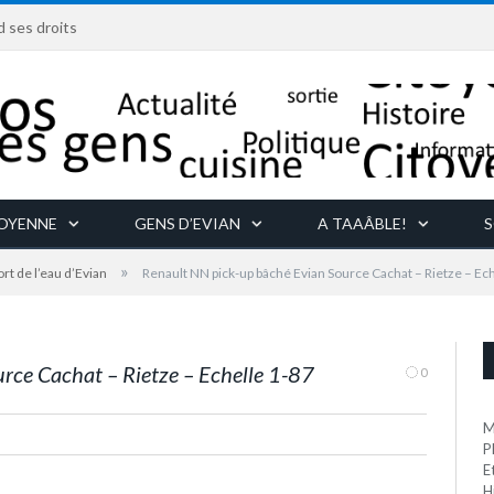
d ses droits
TOYENNE
GENS D’EVIAN
A TAAÂBLE!
S
»
t de l’eau d’Evian
Renault NN pick-up bâché Evian Source Cachat – Rietze – Ec
 Rietze - Echelle 1-87
rce Cachat – Rietze – Echelle 1-87
0
M
P
E
H