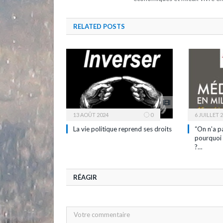
RELATED
POSTS
13 AOÛT 2024
0
6 JUILLET 
La vie politique reprend ses droits
“On n’a p
pourquoi 
?…
RÉAGIR