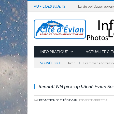
AU FIL DES SUJETS
La vie politique repren
INFO PRATIQUE
ACTUALITÉ CI
»
VOUS ÊTES ICI :
Home
Les moyens de transpor
Renault NN pick-up bâché Evian Source Cachat -
Renault NN pick-up bâché Evian Sou
PAR
RÉDACTION DE CITÉ D'EVIAN
LE
30 SEPTEMBRE 2014