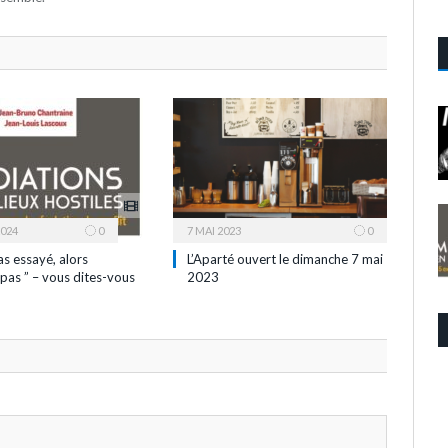
2024
0
7 MAI 2023
0
as essayé, alors
L’Aparté ouvert le dimanche 7 mai
pas ” – vous dites-vous
2023