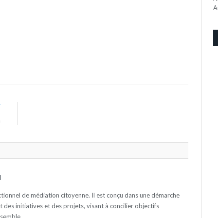
A
T
n
N
actionnel de médiation citoyenne. Il est conçu dans une démarche
es initiatives et des projets, visant à concilier objectifs
nsemble.