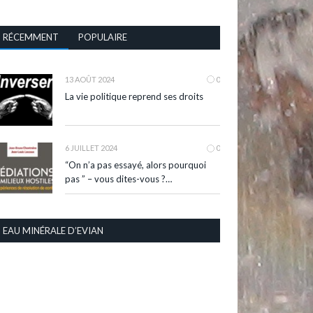
RÉCEMMENT
POPULAIRE
13 AOÛT 2024
0
La vie politique reprend ses droits
6 JUILLET 2024
0
“On n’a pas essayé, alors pourquoi
pas ” – vous dites-vous ?…
EAU MINÉRALE D’EVIAN