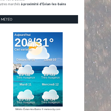
utres marchés
à proximité d'Evian-les-bains
MÉTÉO
Météo Évian-les-Bains
© meteocity.com