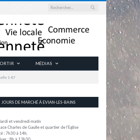
ORTIR
MÉDIAS
helle 1-87
JOURS DE MARCHÉ À EVIAN-LES-BAINS
ardi et vendredi matin
lace Charles de Gaulle et quartier de l'Eglise
té : 7h30 à 14h.
iver : 8h à 13h30.