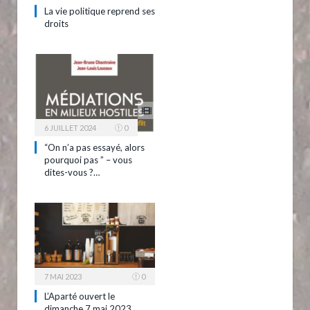
La vie politique reprend ses
droits
6 JUILLET 2024
0
“On n’a pas essayé, alors
pourquoi pas ” – vous
dites-vous ?…
7 MAI 2023
0
L’Aparté ouvert le
dimanche 7 mai 2023