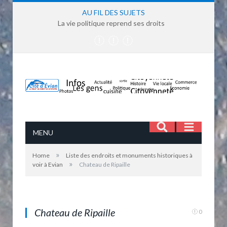
AU FIL DES SUJETS
La vie politique reprend ses droits
MENU
»
Home
Liste des endroits et monuments historiques à
»
voir à Evian
Chateau de Ripaille
Chateau de Ripaille, où le général Dupas vécu ses
derniers jours
Chateau de Ripaille
0