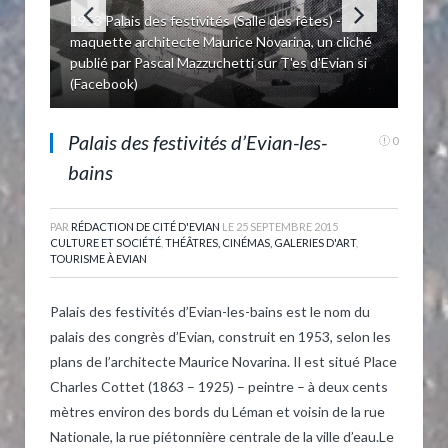
1953 Palais des festivités (Salle des fêtes) -
maquette architecte Maurice Novarina, un cliché
publié par Pascal Mazzuchetti sur T'es d'Evian si
(Facebook)
Un coupé vedette à droite
Palais des festivités d’Evian-les-
0
bains
PAR
RÉDACTION DE CITÉ D'EVIAN
LE
25 SEPTEMBRE 2015
CULTURE ET SOCIÉTÉ
,
THÉÂTRES, CINÉMAS, GALERIES D'ART
,
TOURISME À EVIAN
Palais des festivités d’Evian-les-bains est le nom du
palais des congrès d’Evian, construit en 1953, selon les
plans de l’architecte Maurice Novarina. Il est situé Place
Charles Cottet (
1863
–
1925) – peintre –
à deux cents
mètres environ des bords du Léman et voisin de la rue
Nationale, la rue piétonnière centrale de la ville d’eau.Le