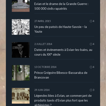
Evian et le drame de la Grande Guerre :
500 000 civils rapatriés
27 AVRIL 2015
4
Un peu de patois de Haute-Savoie – la
Yaute
2 JUILLET 2014
4
Dates et évènements à Evian-les-bains, au
cours du XX° siècle
13 OCTOBRE 2014
4
Prince Grégoire Bibesco-Bassaraba de
Brancovan
29 JUIN 2014
3
Légendes liées à Evian, un commerçant de
produits taxés d’Evian plus fort que les
alchimistes ?