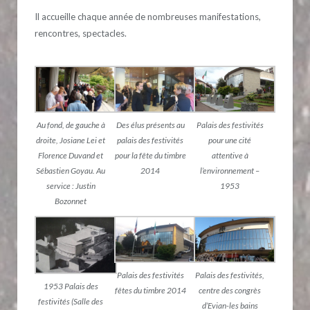
Il accueille chaque année de nombreuses manifestations,
rencontres, spectacles.
Au fond, de gauche à
Des élus présents au
Palais des festivités
droite, Josiane Lei et
palais des festivités
pour une cité
Florence Duvand et
pour la fête du timbre
attentive à
Sébastien Goyau. Au
2014
l’environnement –
service : Justin
1953
Bozonnet
Palais des festivités
Palais des festivités,
1953 Palais des
fêtes du timbre 2014
centre des congrès
festivités (Salle des
d’Evian-les bains