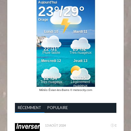
Météo Évian-les-Bains
© meteocity.com
RÉCEMMENT
POPULAIRE
13 AOÛT 2024
0