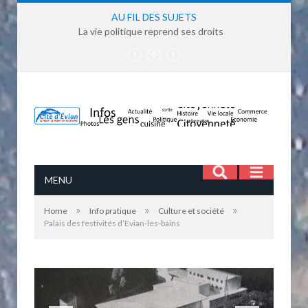
AU FIL DES SUJETS
La vie politique reprend ses droits
MENU
»
»
»
Home
Info pratique
Culture et société
Palais des festivités d’Evian-les-bains