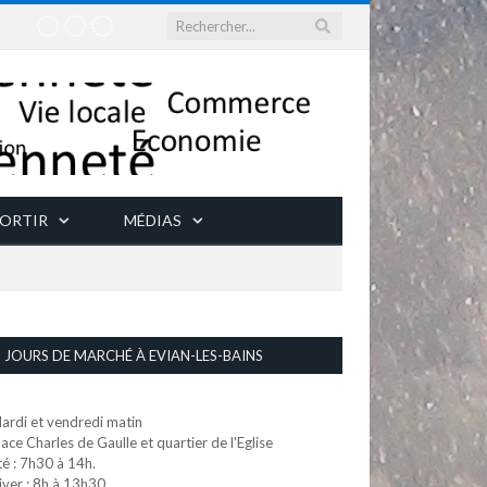
ORTIR
MÉDIAS
JOURS DE MARCHÉ À EVIAN-LES-BAINS
ardi et vendredi matin
lace Charles de Gaulle et quartier de l'Eglise
té : 7h30 à 14h.
iver : 8h à 13h30.