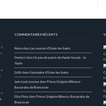
COMMENTAIRES RÉCENTS
V
5
Naive
dans
Les sources d’Evian-les-bains
 :
Denizot
dans
Un peu de patois de Haute-Savoie – la
Yaute
4
Edith
dans
Funiculaire d’Evian-les-bains
a
Jean-Louis Lascoux
dans
Prince Grégoire Bibesco-
Bassaraba de Brancovan
4
Eliza Ploia
dans
Prince Grégoire Bibesco-Bassaraba de
s,
Brancovan