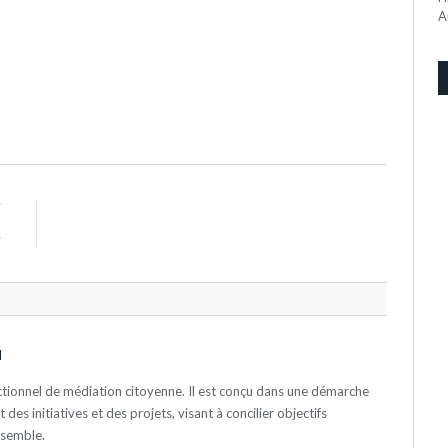
A
T
e
N
actionnel de médiation citoyenne. Il est conçu dans une démarche
es initiatives et des projets, visant à concilier objectifs
nsemble.