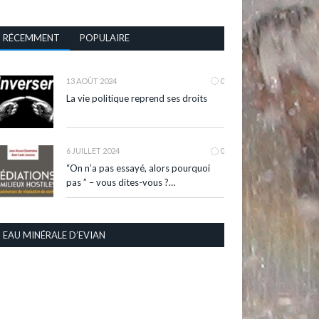
RÉCEMMENT
POPULAIRE
13 AOÛT 2024
0
La vie politique reprend ses droits
6 JUILLET 2024
0
“On n’a pas essayé, alors pourquoi
pas ” – vous dites-vous ?…
EAU MINÉRALE D’EVIAN