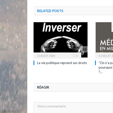
RELATED
POSTS
13 AOÛT 2024
0
6 JUILLET 
La vie politique reprend ses droits
“On n’a p
pourquoi 
?…
RÉAGIR