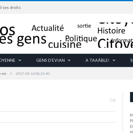
d ses droits
TOYENNE
GENS D’EVIAN
A TAAÂBLE!
S
»
e vie
2017-03-14 08.24.40
0
M
P
E
H