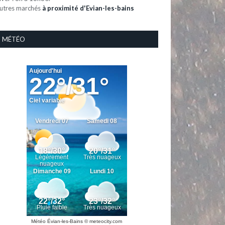
utres marchés
à proximité d'Evian-les-bains
MÉTÉO
Météo Évian-les-Bains
© meteocity.com