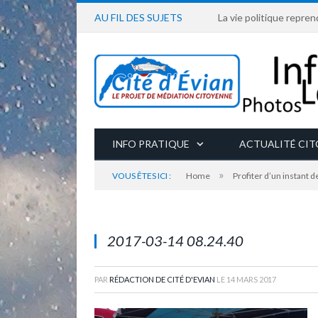
AU FIL DES SUJETS
La vie politique repren
INFO PRATIQUE
ACTUALITÉ CI
»
VOUS ÊTES ICI :
Home
Profiter d’un instant d
2017-03-14 08.24.40
PAR
RÉDACTION DE CITÉ D'EVIAN
LE
14 MARS 2017