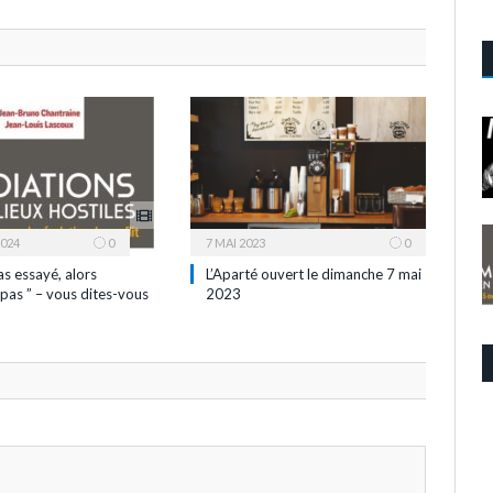
2024
0
7 MAI 2023
0
as essayé, alors
L’Aparté ouvert le dimanche 7 mai
pas ” – vous dites-vous
2023