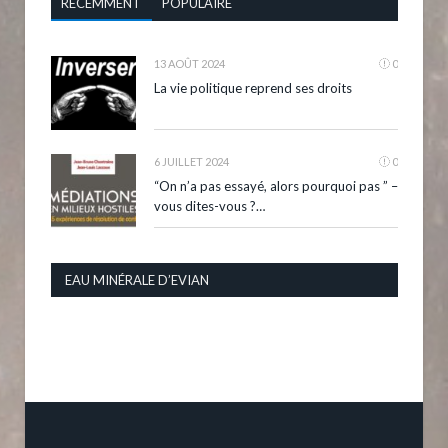
RÉCEMMENT
POPULAIRE
13 AOÛT 2024
0
La vie politique reprend ses droits
6 JUILLET 2024
0
“On n’a pas essayé, alors pourquoi pas ” –
vous dites-vous ?…
EAU MINÉRALE D’EVIAN