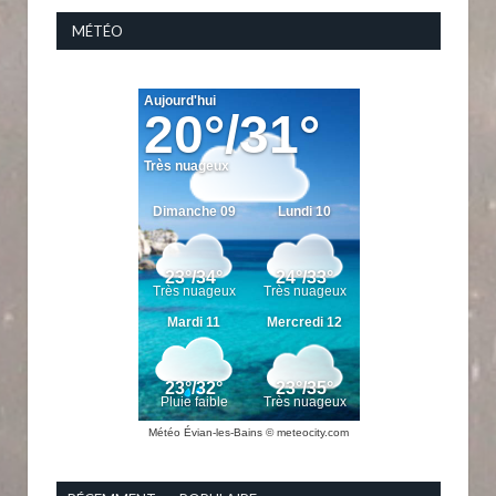
MÉTÉO
Météo Évian-les-Bains
© meteocity.com