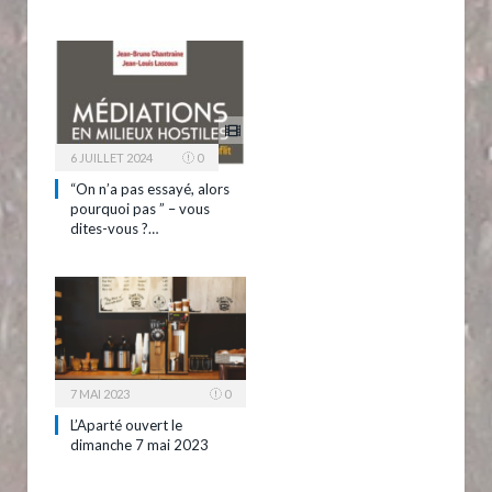
6 JUILLET 2024
0
“On n’a pas essayé, alors
pourquoi pas ” – vous
dites-vous ?…
7 MAI 2023
0
L’Aparté ouvert le
dimanche 7 mai 2023