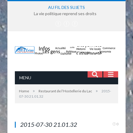
AU FIL DES SUJETS
La vie politique reprend ses droits
MENU
»
»
Home
Restaurant de l’Hostellerie du Lac
2015-
07-30 21.01.32
Dîner lacustre protégés du vent
2015-07-30 21.01.32
0