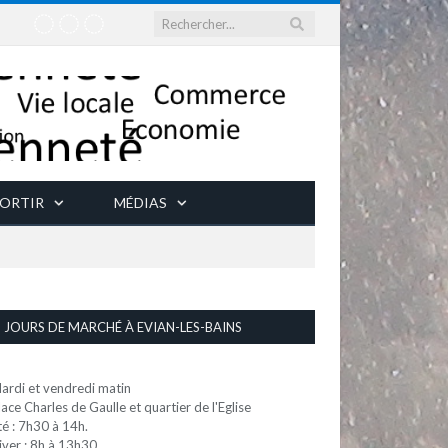
ORTIR
MÉDIAS
JOURS DE MARCHÉ À EVIAN-LES-BAINS
ardi et vendredi matin
lace Charles de Gaulle et quartier de l'Eglise
té : 7h30 à 14h.
iver : 8h à 13h30.