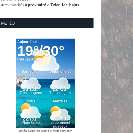
utres marchés
à proximité d'Evian-les-bains
MÉTÉO
Météo Évian-les-Bains
© meteocity.com