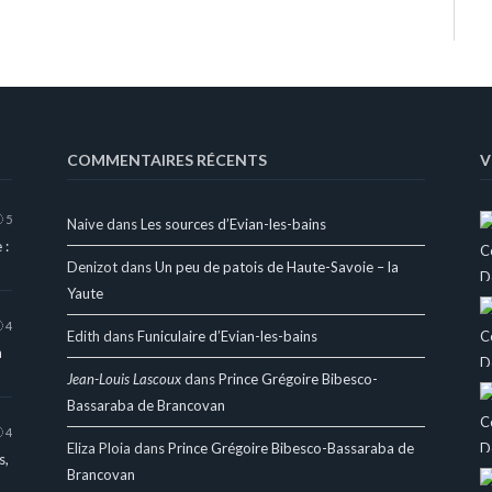
COMMENTAIRES RÉCENTS
V
5
Naive
dans
Les sources d’Evian-les-bains
 :
Denizot
dans
Un peu de patois de Haute-Savoie – la
Yaute
4
Edith
dans
Funiculaire d’Evian-les-bains
a
Jean-Louis Lascoux
dans
Prince Grégoire Bibesco-
Bassaraba de Brancovan
4
Eliza Ploia
dans
Prince Grégoire Bibesco-Bassaraba de
s,
Brancovan