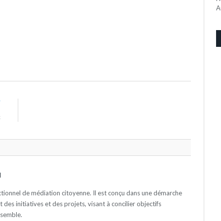
A
T
c
N
actionnel de médiation citoyenne. Il est conçu dans une démarche
es initiatives et des projets, visant à concilier objectifs
nsemble.