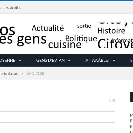
d ses droits
TOYENNE
GENS D’EVIAN
A TAAÂBLE!
S
»
lerie du Lac
IMG_7308
son parfaitement maîtrisée
0
M
P
E
H