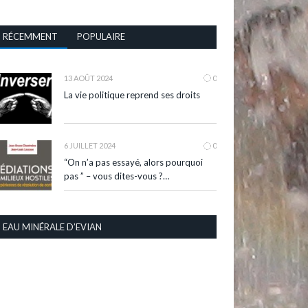
RÉCEMMENT
POPULAIRE
13 AOÛT 2024
0
La vie politique reprend ses droits
6 JUILLET 2024
0
“On n’a pas essayé, alors pourquoi
pas ” – vous dites-vous ?…
EAU MINÉRALE D’EVIAN