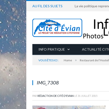
AU FIL DES SUJETS
La vie politique repren
INFO PRATIQUE
ACTUALITÉ CI
»
VOUS ÊTES ICI :
Home
Restaurant de l’Hostel
Tournedos façon café de Paris, avec une cuiss
IMG_7308
PAR
RÉDACTION DE CITÉ D'EVIAN
LE
31 JUILLET 2015