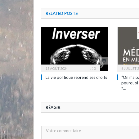
RELATED
POSTS
13 AOÛT 2024
0
6 JUILLET 
La vie politique reprend ses droits
“On n’a p
pourquoi 
?…
RÉAGIR