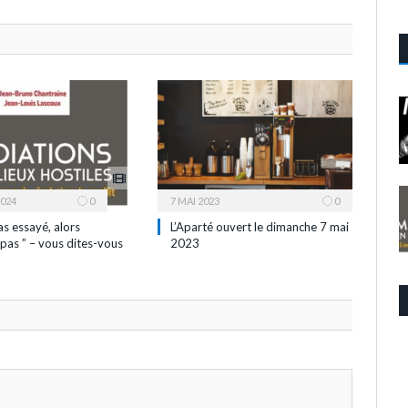
2024
0
7 MAI 2023
0
as essayé, alors
L’Aparté ouvert le dimanche 7 mai
pas ” – vous dites-vous
2023