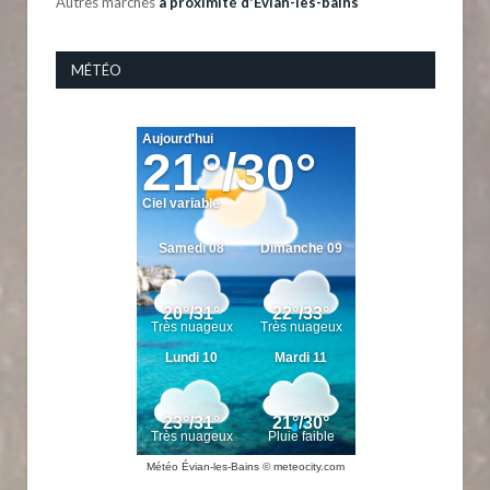
Autres marchés
à proximité d'Evian-les-bains
MÉTÉO
Météo Évian-les-Bains
© meteocity.com