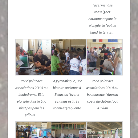
Tavel vient se
renseigner
notamment pour la
plongée, le foot, le
hand, le tennis…
Rond point des
La gymnatisque, une
Rond point des
associations 2014 au
histoire ancienne à
associations 2014 au
boulodrome. Et la
Evian, ou l’avenir
boulodrome. Yann au
plongée dans le Lac
evianais est très
coeur du club de foot
n’est pas pour les
connu et fréquenté
à Evian
frileux…