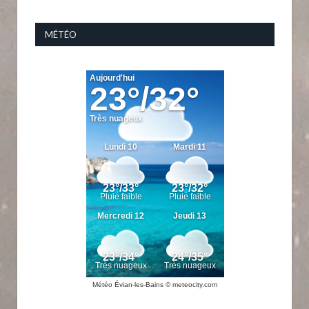
MÉTÉO
Météo Évian-les-Bains
© meteocity.com