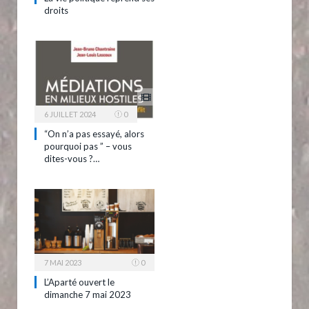
droits
6 JUILLET 2024
0
“On n’a pas essayé, alors
pourquoi pas ” – vous
dites-vous ?…
7 MAI 2023
0
L’Aparté ouvert le
dimanche 7 mai 2023