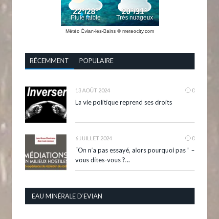
Météo Évian-les-Bains
© meteocity.com
RÉCEMMENT
POPULAIRE
13 AOÛT 2024
0
La vie politique reprend ses droits
6 JUILLET 2024
0
“On n’a pas essayé, alors pourquoi pas ” –
vous dites-vous ?…
EAU MINÉRALE D’EVIAN