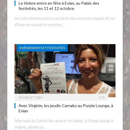
Le timbre entre en fête à Evian, au Palais des
festivités, les 11 et 12 octobre
Les collectionneurs ont pu accrocher des anciennes plaques de rue
d’Evian en suivant les enchères.…
EVÈNEMENTS ET FESTIVITÉS
24 JUILLET 2014
0
Avec Virginie, les jeudis Carnaby au Purple Lounge, à
Evian
After work du Casino Pour amorcer les soirées, le Purple Lounge et
Virginie, gérante du…