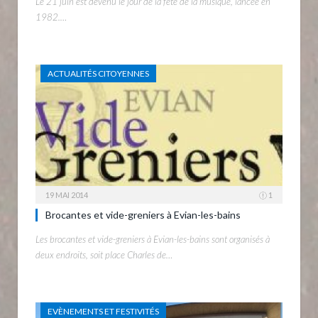
Le 21 juin est devenu le jour de la fête de la musique, lancée en
1982.…
ACTUALITÉS CITOYENNES
19 MAI 2014
1
Brocantes et vide-greniers à Evian-les-bains
Les brocantes et vide-greniers à Evian-les-bains sont organisés à
deux endroits, soit place Charles de…
EVÈNEMENTS ET FESTIVITÉS