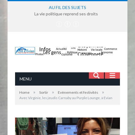
AU FIL DES SUJETS
La vie politique reprend ses droits
MENU
»
»
»
Home
Sortir
Evènements et festivités
Avec Virginie, les jeudis Carnaby au Purple Lounge, à Evian