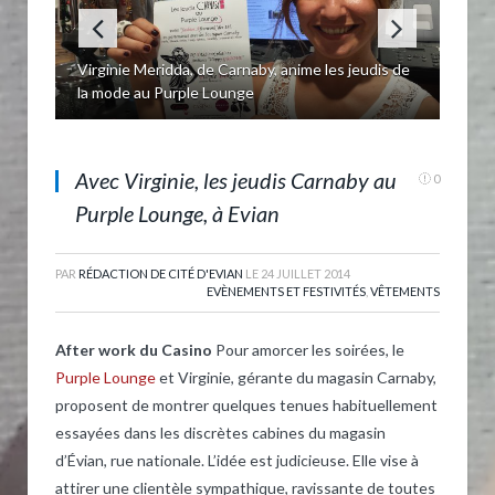
Virginie Meridda, de Carnaby, anime les jeudis de
la mode au Purple Lounge
Avec Virginie, les jeudis Carnaby au
0
Purple Lounge, à Evian
PAR
RÉDACTION DE CITÉ D'EVIAN
LE
24 JUILLET 2014
EVÈNEMENTS ET FESTIVITÉS
,
VÊTEMENTS
After work du Casino
Pour amorcer les soirées, le
Purple Lounge
et Virginie, gérante du magasin Carnaby,
proposent de montrer quelques tenues habituellement
essayées dans les discrètes cabines du magasin
d’Évian, rue nationale.
L’idée est judicieuse. Elle vise à
attirer une clientèle sympathique, ravissante de toutes