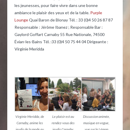
les jeunesses, pour faire vivre dans une bonne
ambiance le plaisir des yeux et de la table.
Purple
Lounge
Quai Baron de Blonay Tél. : 33 (0)4 50 26 87 87
Responsable : Jérôme Ibanez ; Responsable Bar :
Gaylord Goffart Carnaby 55 Rue Nationale, 74500
Évian-les-Bains Tél. :33 (0)4 50 75 44 04 Dirigeante :
Virginie Meridda
Virginie Meridda, de
Le plaisir est au
Discussion animée,
Carnaby, anime les
rendez-vous des
musique en vogue,
jeudis de la mode au
jeudis Carnaby
vue sur le Léman