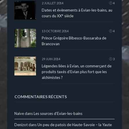
2 JUILLET 2014
4
Dates et évènements à Evian-les-bains, au
cours du XX° siècle
13 OCTOBRE 2014
4
Prince Grégoire Bibesco-Bassaraba de
Brancovan
29 JUIN 2014
3
Légendes liées à Evian, un commerçant de
produits taxés d’Evian plus fort que les
alchimistes ?
COMMENTAIRES RÉCENTS
Naive
dans
Les sources d’Evian-les-bains
Denizot
dans
Un peu de patois de Haute-Savoie – la Yaute