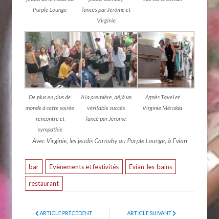
Purple Lounge
lancés par Jérôme et
Virginie
De plus en plus de
A la première, déjà un
Agnès Tavel et
monde à cette soirée
véritable succès
Virginie Méridda
rencontre et
lancé par Jérôme
sympathie
Avec Virginie, les jeudis Carnaby au Purple Lounge, à Evian
bar
Evènements et festivités
Evian-les-bains
restaurant
ARTICLE PRÉCÉDENT
ARTICLE SUIVANT