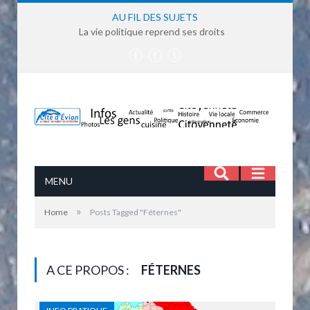
AU FIL DES SUJETS
La vie politique reprend ses droits
MENU
»
Home
Posts Tagged "Féternes"
A CE PROPOS :
FÉTERNES