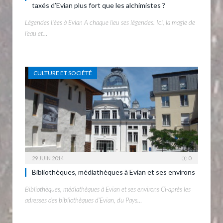
taxés d’Evian plus fort que les alchimistes ?
Légendes liées à Evian A chaque lieu ses légendes. Ici, la magie de
l’eau et…
CULTURE ET SOCIÉTÉ
29 JUIN 2014
0
Bibliothèques, médiathèques à Evian et ses environs
Bibliothèques, médiathèques à Evian et ses environs Ci-après les
adresses des bibliothèques d’Evian, du Pays…