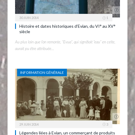
30 JUIN 2014
1
Histoire et dates historiques d’Evian, du VI° au XV°
siècle
Au plus loin que l’on remonte, “Evua”, qui signifiait “eau” en celte,
aurait pu être attribuée…
INFORMATION GÉNÉRALE
29 JUIN 2014
3
Légendes liées à Evian, un commerçant de produits