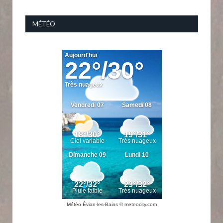
MÉTÉO
Météo Évian-les-Bains
© meteocity.com