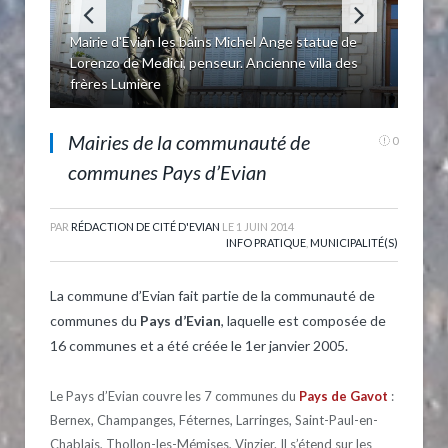
Mairie d'Evian les bains Michel Ange statue de
Lorenzo de Medici, penseur. Ancienne villa des
frères Lumière
Mairie de Thollon
Mairies de la communauté de
0
communes Pays d’Evian
PAR
RÉDACTION DE CITÉ D'EVIAN
LE
1 JUIN 2014
INFO PRATIQUE
,
MUNICIPALITÉ(S)
La commune d’Evian fait partie de la communauté de
communes du
Pays d’Evian
, laquelle est composée de
16 communes et a été créée le 1er janvier 2005.
Le Pays d’Evian couvre les 7 communes du
Pays de Gavot
:
Bernex, Champanges, Féternes, Larringes, Saint-Paul-en-
Chablais, Thollon-les-Mémises, Vinzier. Il s’étend sur les