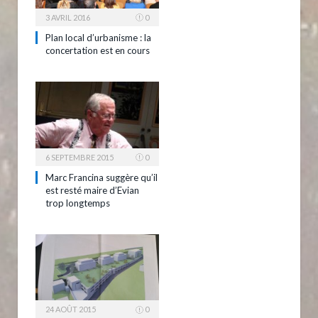
3 AVRIL 2016
0
Plan local d’urbanisme : la
concertation est en cours
6 SEPTEMBRE 2015
0
Marc Francina suggère qu’il
est resté maire d’Evian
trop longtemps
24 AOÛT 2015
0