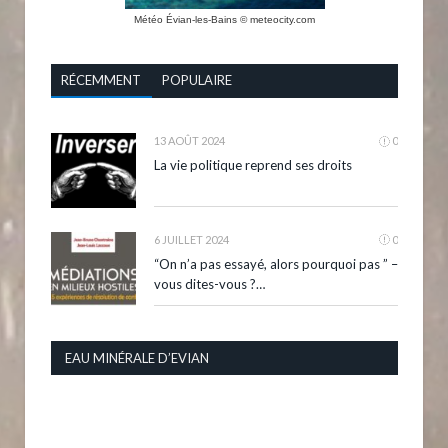
Météo Évian-les-Bains
© meteocity.com
RÉCEMMENT
POPULAIRE
13 AOÛT 2024
0
La vie politique reprend ses droits
6 JUILLET 2024
0
“On n’a pas essayé, alors pourquoi pas ” –
vous dites-vous ?…
EAU MINÉRALE D’EVIAN