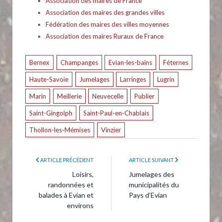
Association des maires de France
Association des maires des grandes villes
Fédération des maires des villes moyennes
Association des maires Ruraux de France
Bernex
Champanges
Evian-les-bains
Féternes
Haute-Savoie
Jumelages
Larringes
Lugrin
Marin
Meillerie
Neuvecelle
Publier
Saint-Gingolph
Saint-Paul-en-Chablais
Thollon-les-Mémises
Vinzier
ARTICLE PRÉCÉDENT
ARTICLE SUIVANT
Loisirs,
Jumelages des
randonnées et
municipalités du
balades à Evian et
Pays d’Evian
environs