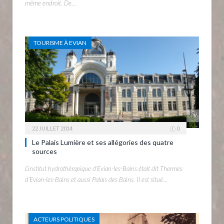
même endroit. De…
TOURISME À EVIAN
22 JUILLET 2014
0
Le Palais Lumière et ses allégories des quatre
sources
L’institut hydrothérapique d’Evian-les-Bains était dit Thermes
d’Evian-les-Bains et aussi Palais des Bains. Il est situé…
ACTEURS POLITIQUES