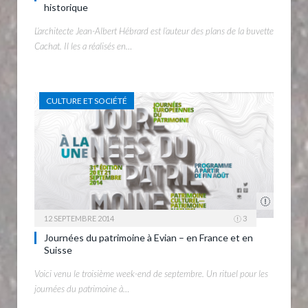
historique
L’architecte Jean-Albert Hébrard est l’auteur des plans de la buvette
Cachat. Il les a réalisés en…
CULTURE ET SOCIÉTÉ
12 SEPTEMBRE 2014
3
Journées du patrimoine à Evian – en France et en
Suisse
Voici venu le troisième week-end de septembre. Un rituel pour les
journées du patrimoine à…