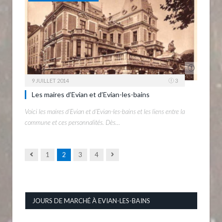
9 JUILLET 2014
3
Les maires d’Evian et d’Evian-les-bains
Voici les maires d’Evian et d’Evian-les-bains et les liens entre la
commune et ces personnalités. Dès…
Previous
Next
1
2
3
4
JOURS DE MARCHÉ À EVIAN-LES-BAINS