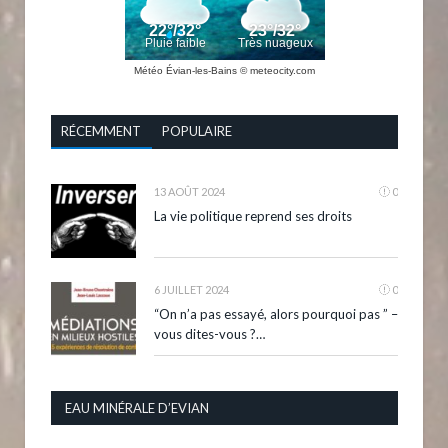
Météo Évian-les-Bains
© meteocity.com
RÉCEMMENT
POPULAIRE
13 AOÛT 2024
0
La vie politique reprend ses droits
6 JUILLET 2024
0
“On n’a pas essayé, alors pourquoi pas ” –
vous dites-vous ?…
EAU MINÉRALE D’EVIAN