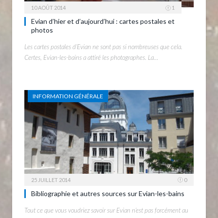
10 AOÛT 2014
1
Evian d’hier et d’aujourd’hui : cartes postales et
photos
Les cartes postales d’Evian ne sont pas si nombreuses que cela.
Certes, Evian-les-bains a attiré les photographes. La…
INFORMATION GÉNÉRALE
25 JUILLET 2014
0
Bibliographie et autres sources sur Evian-les-bains
Tout ce que vous voudriez savoir sur Evian n’est pas forcément au