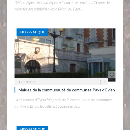
Bibliothèques, médiathèques à Evian et ses environs Ci-après les
adresses des bibliothèques d’Evian, du Pays…
INFO PRATIQUE
1 JUIN 2014
0
Mairies de la communauté de communes Pays d’Evian
La commune d’Evian fait partie de la communauté de communes
du Pays d’Evian, laquelle est composée de…
INFO PRATIQUE