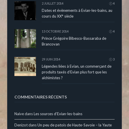
2 JUILLET 2014
4
Dates et évènements à Evian-les-bains, au
cours du XX° siècle
13 OCTOBRE 2014
4
Prince Grégoire Bibesco-Bassaraba de
Brancovan
29 JUIN 2014
3
Légendes liées à Evian, un commerçant de
produits taxés d’Evian plus fort que les
alchimistes ?
COMMENTAIRES RÉCENTS
Naive
dans
Les sources d’Evian-les-bains
Denizot
dans
Un peu de patois de Haute-Savoie – la Yaute