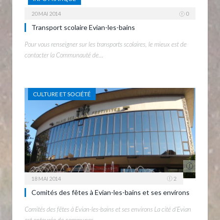
20 MAI 2014
0
Transport scolaire Evian-les-bains
Pour vous renseigner sur les transports scolaires, le mieux est de
contacter la Communauté de…
CULTURE ET SOCIÉTÉ
18 MAI 2014
2
Comités des fêtes à Evian-les-bains et ses environs
Comités des fêtes à Evian-les-bains et ses environs La cité d’Evian
est entourée de communes…