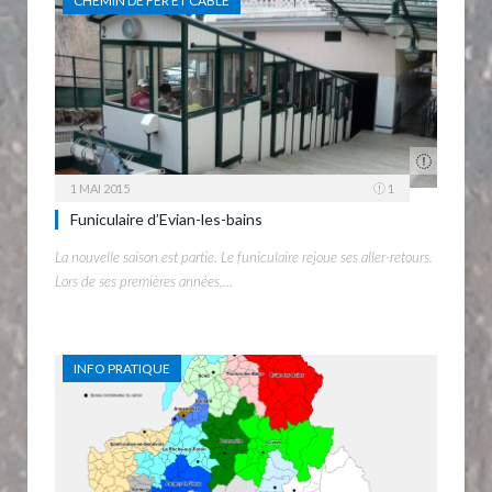
CHEMIN DE FER ET CÂBLE
1 MAI 2015
1
Funiculaire d’Evian-les-bains
La nouvelle saison est partie. Le funiculaire rejoue ses aller-retours.
Lors de ses premières années,…
INFO PRATIQUE