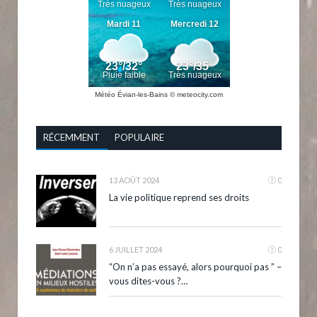
Météo Évian-les-Bains
© meteocity.com
RÉCEMMENT
POPULAIRE
13 AOÛT 2024
0
La vie politique reprend ses droits
6 JUILLET 2024
0
“On n’a pas essayé, alors pourquoi pas ” –
vous dites-vous ?…