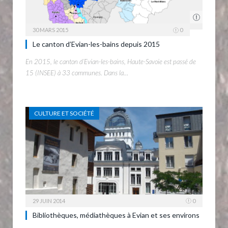
30 MARS 2015
0
Le canton d’Evian-les-bains depuis 2015
En 2015, le canton d’Evian-les-bains, Haute-Savoie est passé de
15 (INSEE) à 33 communes. Dans la…
CULTURE ET SOCIÉTÉ
29 JUIN 2014
0
Bibliothèques, médiathèques à Evian et ses environs