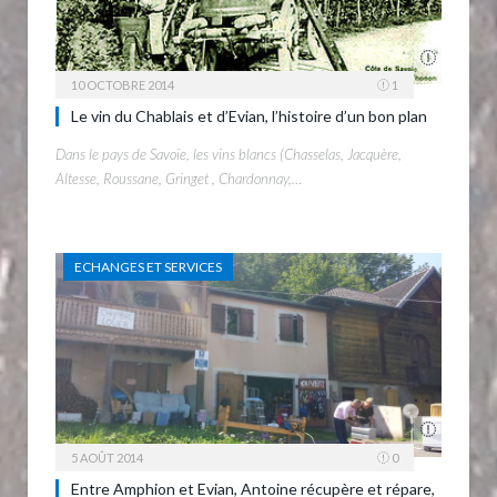
10 OCTOBRE 2014
1
Le vin du Chablais et d’Evian, l’histoire d’un bon plan
Dans le pays de Savoie, les vins blancs (Chasselas, Jacquère,
Altesse, Roussane, Gringet , Chardonnay,…
ECHANGES ET SERVICES
5 AOÛT 2014
0
Entre Amphion et Evian, Antoine récupère et répare,