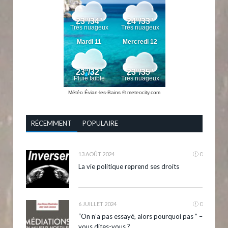
Météo Évian-les-Bains
© meteocity.com
RÉCEMMENT
POPULAIRE
13 AOÛT 2024
0
La vie politique reprend ses droits
6 JUILLET 2024
0
“On n’a pas essayé, alors pourquoi pas ” –
vous dites-vous ?…