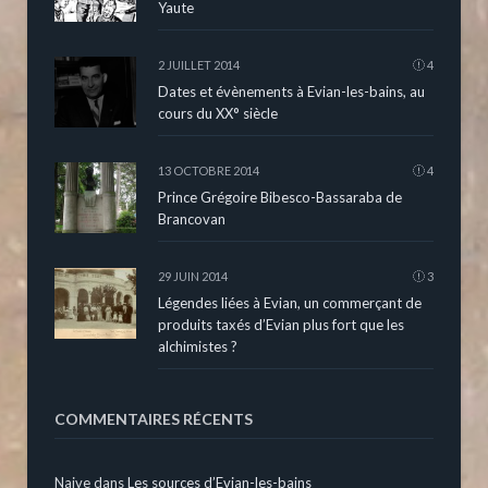
Yaute
2 JUILLET 2014
4
Dates et évènements à Evian-les-bains, au
cours du XX° siècle
13 OCTOBRE 2014
4
Prince Grégoire Bibesco-Bassaraba de
Brancovan
29 JUIN 2014
3
Légendes liées à Evian, un commerçant de
produits taxés d’Evian plus fort que les
alchimistes ?
COMMENTAIRES RÉCENTS
Naive
dans
Les sources d’Evian-les-bains