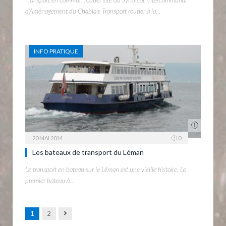
Transport en commun routier site du Syndicat Intercommunal
d’Aménagement du Chablais Transport routier à la…
INFO PRATIQUE
20 MAI 2014
0
Les bateaux de transport du Léman
Le transport en bateau sur le Léman est une vieille histoire. Le
premier bateau à…
Next
1
2