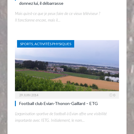
donnez lui, il débarrasse
Mais qu’est-ce que je peux faire de ce vieux téléviseur ?
Il fonctionne encore, mais il…
SPORTS, ACTIVITÉS PHYSIQUES
29 JUIN 2014
0
Football club Evian-Thonon-Gaillard – ETG
L’organisation sportive de football à Evian offre une visibilité
importante avec l’ETG. Initialement, le nom…