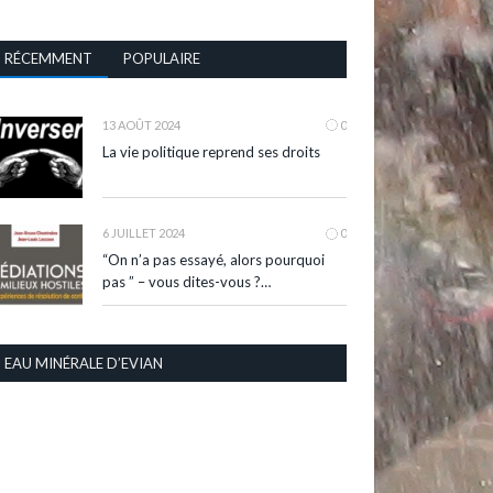
RÉCEMMENT
POPULAIRE
13 AOÛT 2024
0
La vie politique reprend ses droits
6 JUILLET 2024
0
“On n’a pas essayé, alors pourquoi
pas ” – vous dites-vous ?…
EAU MINÉRALE D’EVIAN