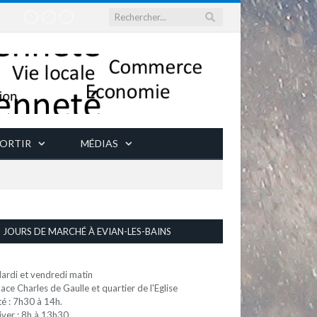
ORTIR
MÉDIAS
JOURS DE MARCHÉ À EVIAN-LES-BAINS
ardi et vendredi matin
lace Charles de Gaulle et quartier de l'Eglise
té : 7h30 à 14h.
iver : 8h à 13h30.