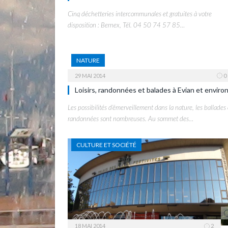
Cinq déchetteries intercommunales et gratuites à votre
disposition : Bernex, Tél. 04 50 74 57 85…
NATURE
29 MAI 2014
0
Loisirs, randonnées et balades à Evian et enviro
Les possibilités d’émerveillement dans la nature, les ballades 
randonnées sont nombreuses. Au sommet des…
CULTURE ET SOCIÉTÉ
18 MAI 2014
2