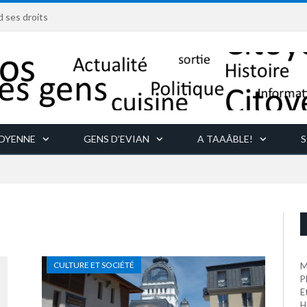
d ses droits
TOYENNE
GENS D’EVIAN
A TAAÂBLE!
S
"
CULTURE ET SOCIÉTÉ
M
P
E
H