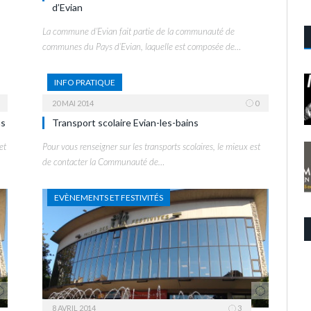
d’Evian
La commune d’Evian fait partie de la communauté de
communes du Pays d’Evian, laquelle est composée de…
INFO PRATIQUE
20 MAI 2014
0
ns
Transport scolaire Evian-les-bains
et
Pour vous renseigner sur les transports scolaires, le mieux est
de contacter la Communauté de…
EVÈNEMENTS ET FESTIVITÉS
8 AVRIL 2014
3