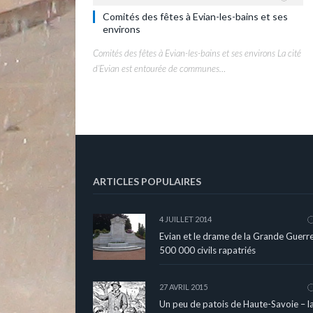
Comités des fêtes à Evian-les-bains et ses
environs
Comités des fêtes à Evian-les-bains et ses environs La cité
d’Evian est entourée de communes…
ARTICLES POPULAIRES
4 JUILLET 2014
Evian et le drame de la Grande Guerre
500 000 civils rapatriés
27 AVRIL 2015
Un peu de patois de Haute-Savoie – l