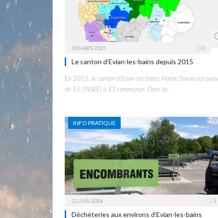
30 MARS 2015
0
Le canton d’Evian-les-bains depuis 2015
En 2015, le canton d’Evian-les-bains, Haute-Savoie est pass
de 15 (INSEE) à 33 communes. Dans la…
INFO PRATIQUE
22 JUIN 2014
1
Déchèteries aux environs d’Evian-les-bains