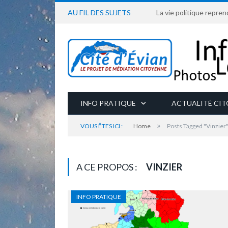
AU FIL DES SUJETS
La vie politique repren
INFO PRATIQUE
ACTUALITÉ CI
»
VOUS ÊTES ICI :
Home
Posts Tagged "Vinzier
A CE PROPOS :
VINZIER
INFO PRATIQUE