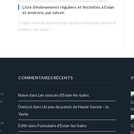
Liste d’événements réguliers et festivités à Evian
et environs, par saison
Ci après une liste d’événements réguliers et festivités à Evian et
environs, par saison :…
COMMENTAIRES RÉCENTS
V
5
Naive
dans
Les sources d’Evian-les-bains
 :
Denizot
dans
Un peu de patois de Haute-Savoie – la
Yaute
4
Edith
dans
Funiculaire d’Evian-les-bains
a