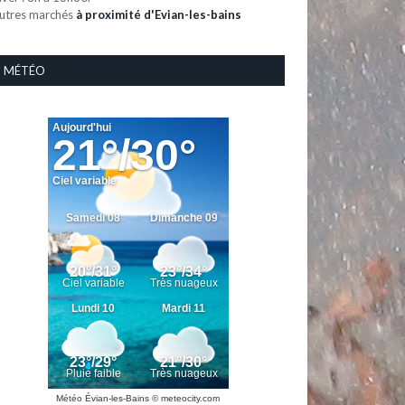
utres marchés
à proximité d'Evian-les-bains
MÉTÉO
Météo Évian-les-Bains
© meteocity.com