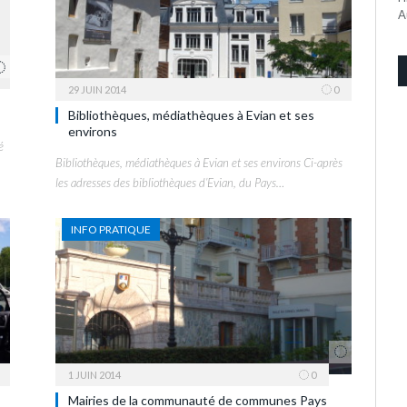
A
29 JUIN 2014
0
Bibliothèques, médiathèques à Evian et ses
environs
é
Bibliothèques, médiathèques à Evian et ses environs Ci-après
les adresses des bibliothèques d’Evian, du Pays…
INFO PRATIQUE
1 JUIN 2014
0
Mairies de la communauté de communes Pays